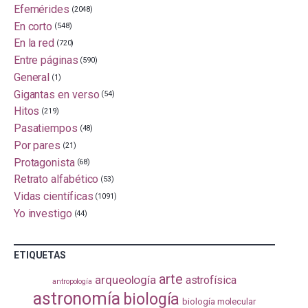
Efemérides
(2048)
En corto
(548)
En la red
(720)
Entre páginas
(590)
General
(1)
Gigantas en verso
(54)
Hitos
(219)
Pasatiempos
(48)
Por pares
(21)
Protagonista
(68)
Retrato alfabético
(53)
Vidas científicas
(1091)
Yo investigo
(44)
ETIQUETAS
arte
arqueología
astrofísica
antropología
astronomía
biología
biología molecular