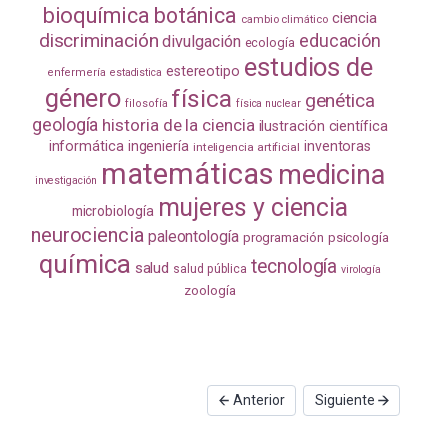
bioquímica
botánica
ciencia
cambio climático
discriminación
educación
divulgación
ecología
estudios de
estereotipo
enfermería
estadistica
género
física
genética
filosofía
física nuclear
geología
historia de la ciencia
ilustración científica
informática
ingeniería
inventoras
inteligencia artificial
matemáticas
medicina
investigación
mujeres y ciencia
microbiología
neurociencia
paleontología
programación
psicología
química
tecnología
salud
salud pública
virología
zoología
Anterior
Siguiente