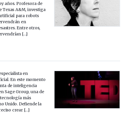
oy años. Profesora de
de Texas A&M, investiga
rtificial para robots
tervendrán en
astres. Entre otros,
ervendrían […]
especialista en
ificial. En este momento
enta de inteligencia
a en Sage Group, una de
 tecnología más
no Unido. Defiende la
reciso crear […]