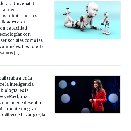
eras, Universitat
Catalunya –
os robots sociales
ntidades con
con capacidad
tecnologías con
ser sociales como las
 animales. Los robots
usamos […]
haji trabaja en la
re la inteligencia
a biología. Es la
eviveMed, una
A que puede describir
micamente un gran
litos de la sangre, la