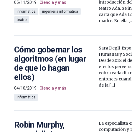
introducción del
05/11/2019
Ciencia y más
teatro Ada. Se i
informática
ingeniería informática
carta que Ada Lo
teatro
madre. En ella [
Cómo gobernar los
Sara Degli-Espos
Humanas y Soci
algoritmos (en lugar
Desde 2018 el de
de que lo hagan
efectos perverso
cobra cada día 
ellos)
entonces cuando 
de la […]
04/10/2019
Ciencia y más
informática
Robin Murphy,
La especialista e
computación y 