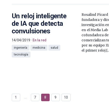
Un reloj inteligente
Rosalind Picard 
fundadora y dir
de IA que detecta
investigación e
convulsiones
en el Media Lab 
cofundadora de
comercializan t
14/04/2019
En la red
por su equipo: 
ingeniería
medicina
salud
el primer reloj [
tecnología
1
…
7
8
9
10