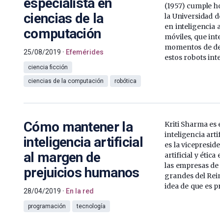
especialista en
(1957) cumple h
ciencias de la
la Universidad 
en inteligencia a
computación
móviles, que in
momentos de des
25/08/2019
Efemérides
estos robots int
ciencia ficción
ciencias de la computación
robótica
Cómo mantener la
Kriti Sharma es 
inteligencia art
inteligencia artificial
es la vicepresid
al margen de
artificial y étic
las empresas de
prejuicios humanos
grandes del Rei
idea de que es p
28/04/2019
En la red
programación
tecnología