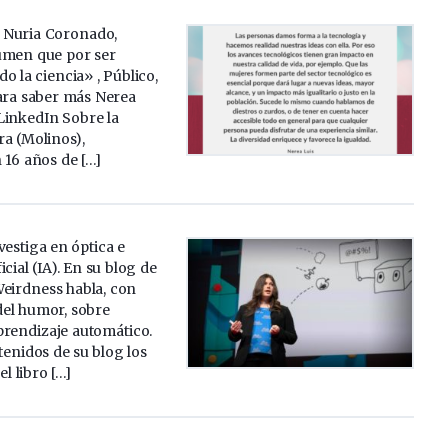
a Nuria Coronado,
umen que por ser
o la ciencia» , Público,
ara saber más Nerea
LinkedIn Sobre la
ra (Molinos),
 16 años de […]
vestiga en óptica e
ficial (IA). En su blog de
Weirdness habla, con
el humor, sobre
prendizaje automático.
tenidos de su blog los
l libro […]