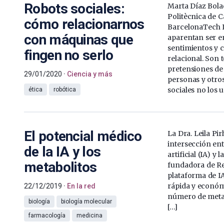
Robots sociales:
Marta Díaz Bolad
Politècnica de 
cómo relacionarnos
BarcelonaTech L
con máquinas que
aparentan ser e
sentimientos y 
fingen no serlo
relacional. Son 
pretensiones de 
29/01/2020
Ciencia y más
personas y otros
sociales no los 
ética
robótica
El potencial médico
La Dra. Leila Pir
intersección ent
de la IA y los
artificial (IA) y l
metabolitos
fundadora de R
plataforma de I
rápida y econó
22/12/2019
En la red
número de metabo
biología
biología molecular
[…]
farmacología
medicina