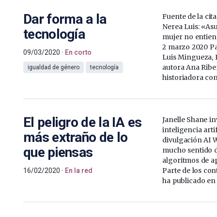
Dar forma a la
Fuente de la cit
Nerea Luis: «As
tecnología
mujer no entiend
2 marzo 2020 P
09/03/2020
En corto
Luis Mingueza, 
autora Ana Ribe
igualdad de género
tecnología
historiadora con
El peligro de la IA es
Janelle Shane in
inteligencia arti
más extraño de lo
divulgación AI 
que piensas
mucho sentido d
algoritmos de a
Parte de los con
16/02/2020
En la red
ha publicado en e