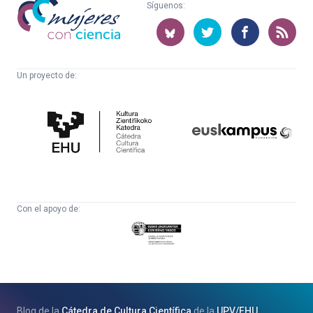
Mujeres
Síguenos:
con
ciencia
Un proyecto de:
Cátedra
Euskampus
de
Fundazioa
Cultura
Científica
Con el apoyo de:
Eusko
Jaurlaritza
-
Zientzia,
Unibertsitate
Blog de la
Cátedra de Cultura Científica
de la
UPV
/
EHU
eta