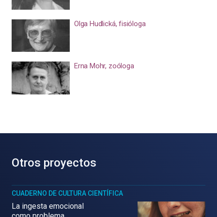
Olga Hudlická, fisióloga
Erna Mohr, zoóloga
Otros proyectos
CUADERNO DE CULTURA CIENTÍFICA
La ingesta emocional
como problema