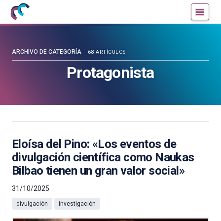
Mujeres
Un
con
blog
ciencia
de
—
la
ARCHIVO DE CATEGORÍA
68 ARTÍCULOS
Cátedra
Cátedra
Protagonista
de
de
Cultura
Cultura
Científica
Científica
de
de
la
la
UPV/EHU
UPV/EHU
Eloísa del Pino: «Los eventos de
divulgación científica como Naukas
Bilbao tienen un gran valor social»
31/10/2025
divulgación
investigación