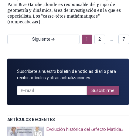
Paris Rive Gauche, donde es responsable del grupo de
geometría y dinámica, área de investigación en la que es
especialista. Los “casse-têtes mathématiques”
(rompecabezas […]
Siguiente
1
2
…
7
SUSCRÍBETE
Suscríbete a nuestro
boletín de noticias diario
para
POR
recibir artículos y otras actualizaciones.
E-
MAIL
Suscribirme
ARTÍCULOS RECIENTES
Evolución histórica del «efecto Matilda»