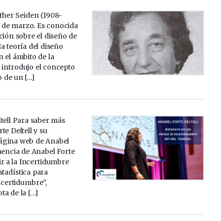
sther Seiden (1908-
9 de marzo. Es conocida
ción sobre el diseño de
a teoría del diseño
 el ámbito de la
 introdujo el concepto
 de un […]
tell Para saber más
te Deltell y su
Página web de Anabel
nencia de Anabel Forte
vir a la Incertidumbre
stadística para
incertidumbre”,
a de la […]