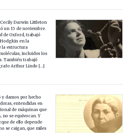
 Cecily Darwin Littleton
ió un 15 de noviembre.
d de Oxford, trabajó
 Hodgkin en la
e la estructura
moléculas, incluidos los
. También trabajó
ógrafo Arthur Lindo […]
5 y damos por hecho
doras, entendidas en
icional de máquinas que
 no se equivocan. Y
rque de ello depende
no se caigan, que miles