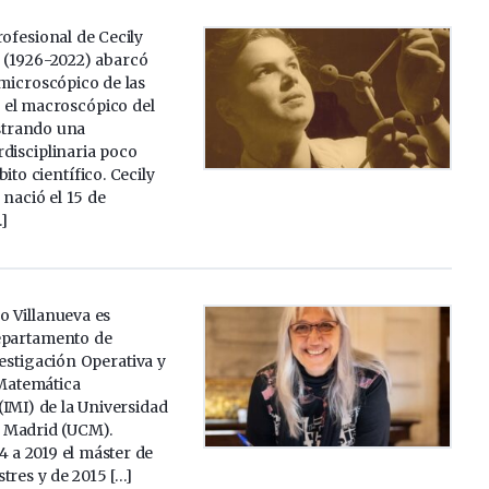
rofesional de Cecily
n (1926-2022) abarcó
microscópico de las
el macroscópico del
strando una
rdisciplinaria poco
to científico. Cecily
 nació el 15 de
]
o Villanueva es
epartamento de
vestigación Operativa y
 Matemática
 (IMI) de la Universidad
 Madrid (UCM).
 a 2019 el máster de
tres y de 2015 […]