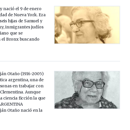
y nació el 9 de enero
udad de Nueva York. Era
 seis hijas de Samuel y
y, inmigrantes judíos
iano que se
n el Bronx buscando
án Otaño (1916-2005)
ica argentina, una de
rsonas en trabajar con
 Clementina. Aunque
la ciencia ficción la que
. ARGENTINA
án Otaño nació en la