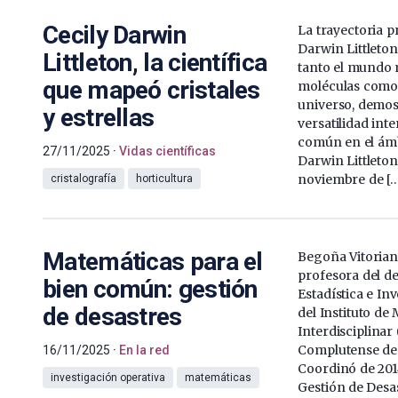
Cecily Darwin
La trayectoria p
Darwin Littleto
Littleton, la científica
tanto el mundo 
que mapeó cristales
moléculas como 
universo, demo
y estrellas
versatilidad inte
común en el ámbi
27/11/2025
Vidas científicas
Darwin Littleton
noviembre de […
cristalografía
horticultura
Matemáticas para el
Begoña Vitorian
profesora del d
bien común: gestión
Estadística e In
de desastres
del Instituto de
Interdisciplinar
Complutense de
16/11/2025
En la red
Coordinó de 2014
investigación operativa
matemáticas
Gestión de Desas