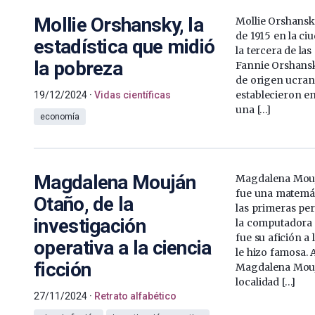
Mollie Orshansky, la
Mollie Orshansk
de 1915 en la ci
estadística que midió
la tercera de las
la pobreza
Fannie Orshansk
de origen ucran
establecieron e
19/12/2024
Vidas científicas
una […]
economía
Magdalena Mouján
Magdalena Mouj
fue una matemát
Otaño, de la
las primeras pe
investigación
la computadora
fue su afición a 
operativa a la ciencia
le hizo famosa
ficción
Magdalena Mouj
localidad […]
27/11/2024
Retrato alfabético