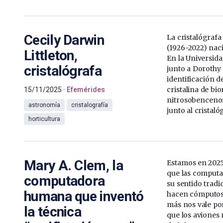
Cecily Darwin
La cristalógrafa
(1926-2022) nac
Littleton,
En la Universida
cristalógrafa
junto a Dorothy
identificación d
cristalina de bio
15/11/2025
Efemérides
nitrosobencenos
astronomía
cristalografía
junto al cristal
horticultura
Mary A. Clem, la
Estamos en 202
que las computa
computadora
su sentido trad
humana que inventó
hacen cómputos,
más nos vale po
la técnica
que los aviones 