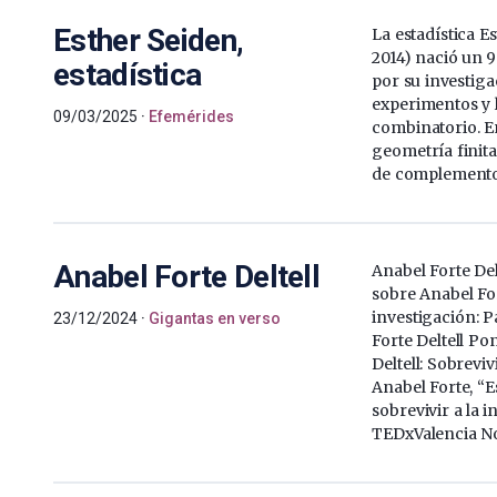
Esther Seiden,
La estadística E
2014) nació un 
estadística
por su investiga
experimentos y l
09/03/2025
Efemérides
combinatorio. En
geometría finita
de complemento
Anabel Forte Deltell
Anabel Forte Del
sobre Anabel For
investigación: 
23/12/2024
Gigantas en verso
Forte Deltell Po
Deltell: Sobrevi
Anabel Forte, “E
sobrevivir a la 
TEDxValencia Not