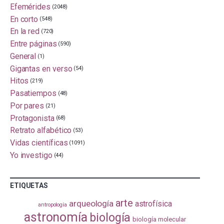
Efemérides
(2048)
En corto
(548)
En la red
(720)
Entre páginas
(590)
General
(1)
Gigantas en verso
(54)
Hitos
(219)
Pasatiempos
(48)
Por pares
(21)
Protagonista
(68)
Retrato alfabético
(53)
Vidas científicas
(1091)
Yo investigo
(44)
ETIQUETAS
arte
arqueología
astrofísica
antropología
astronomía
biología
biología molecular