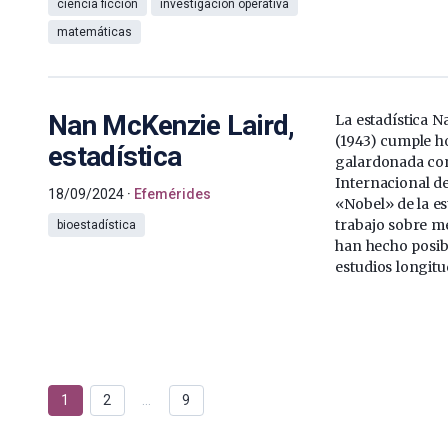
ciencia ficción
investigación operativa
matemáticas
Nan McKenzie Laird,
La estadística 
(1943) cumple h
estadística
galardonada co
Internacional de 
18/09/2024
Efemérides
«Nobel» de la es
trabajo sobre m
bioestadística
han hecho posibl
estudios longitu
1
2
…
9