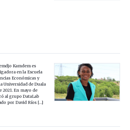
uemdjo Kamdem es
igadora en la Escuela
encias Económicas y
la Universidad de Duala
e 2021. En mayo de
ró al grupo DataLab
ado por David Ríos […]