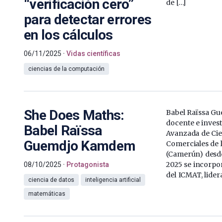
“verificación cero”
de […]
para detectar errores
en los cálculos
06/11/2025
Vidas científicas
ciencias de la computación
She Does Maths:
Babel Raïssa G
docente e invest
Babel Raïssa
Avanzada de Ci
Guemdjo Kamdem
Comerciales de 
(Camerún) desd
2025 se incorpo
08/10/2025
Protagonista
del ICMAT, lider
ciencia de datos
inteligencia artificial
matemáticas