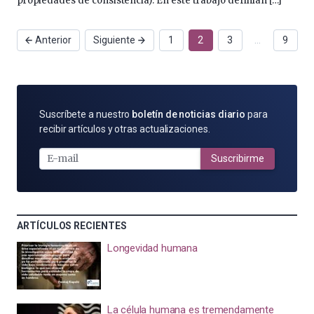
propiedades de consistencia). En este trabajo definían […]
Anterior
Siguiente
1
2
3
…
9
SUSCRÍBETE
Suscríbete a nuestro
boletín de noticias diario
para
POR
recibir artículos y otras actualizaciones.
E-
MAIL
Suscribirme
ARTÍCULOS RECIENTES
Longevidad humana
La célula humana es tremendamente