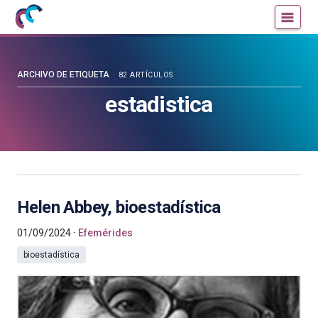
Mujeres
Un
con
blog
ciencia
de
—
la
ARCHIVO DE ETIQUETA
82 ARTÍCULOS
Cátedra
Cátedra
estadistica
de
de
Cultura
Cultura
Científica
Científica
de
de
la
la
UPV/EHU
UPV/EHU
Helen Abbey, bioestadística
01/09/2024
Efemérides
bioestadística