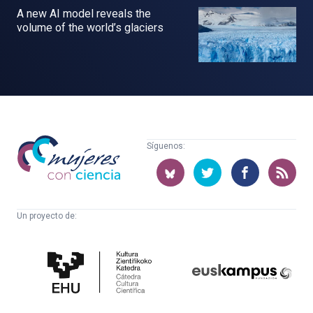
A new AI model reveals the
volume of the world’s glaciers
Mujeres
Síguenos:
con
ciencia
Un proyecto de:
Cátedra
Euskampus
de
Fundazioa
Cultura
Científica