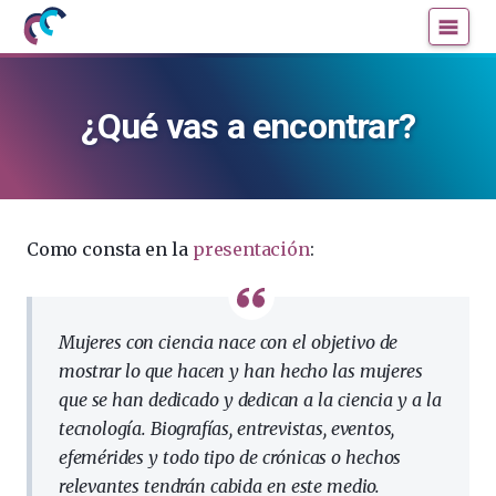
Mujeres
Un
con
blog
ciencia
de
¿Qué vas a encontrar?
—
la
Cátedra
Cátedra
de
de
Cultura
Cultura
Científica
Científica
Como consta en la
presentación
:
de
de
la
la
UPV/EHU
UPV/EHU
Mujeres con ciencia nace con el objetivo de
mostrar lo que hacen y han hecho las mujeres
que se han dedicado y dedican a la ciencia y a la
tecnología. Biografías, entrevistas, eventos,
efemérides y todo tipo de crónicas o hechos
relevantes tendrán cabida en este medio.