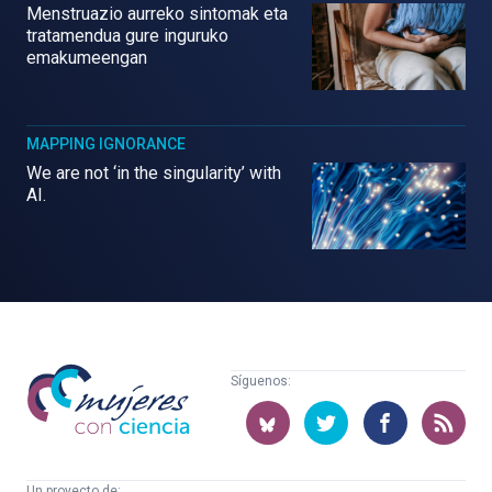
Menstruazio aurreko sintomak eta
tratamendua gure inguruko
emakumeengan
MAPPING IGNORANCE
We are not ‘in the singularity’ with
AI.
Mujeres
Síguenos:
con
ciencia
Un proyecto de: