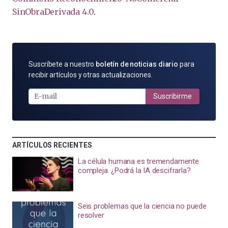
SinObraDerivada 4.0
.
SUSCRÍBETE
Suscríbete a nuestro
boletín de noticias diario
para
POR
recibir artículos y otras actualizaciones.
E-
MAIL
Suscribirme
ARTÍCULOS RECIENTES
La célula humana es tremendamente
compleja. ¿Podrá la IA descifrarla?
Seis problemas que la ciencia no puede
resolver