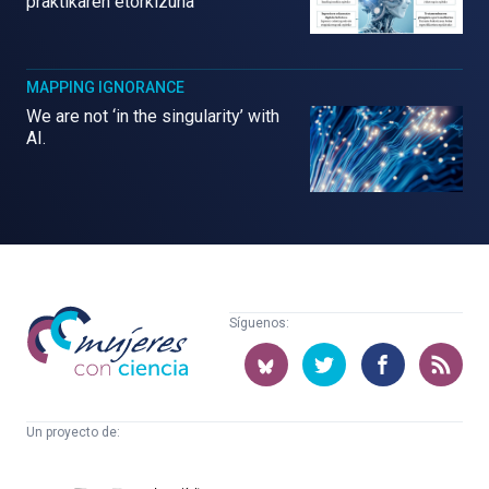
praktikaren etorkizuna
MAPPING IGNORANCE
We are not ‘in the singularity’ with
AI.
Mujeres
Síguenos:
con
ciencia
Un proyecto de:
Cátedra
Euskampus