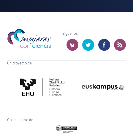
Mujeres
Síguenos:
con
ciencia
Un proyecto de:
Cátedra
Euskampus
de
Fundazioa
Cultura
Científica
Con el apoyo de:
Eusko