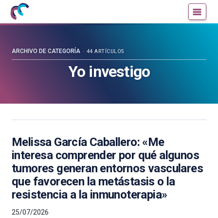
Mujeres
Un
con
blog
ciencia
de
—
la
ARCHIVO DE CATEGORÍA
44 ARTÍCULOS
Cátedra
Cátedra
Yo investigo
de
de
Cultura
Cultura
Científica
Científica
de
de
la
la
UPV/EHU
UPV/EHU
Melissa García Caballero: «Me
interesa comprender por qué algunos
tumores generan entornos vasculares
que favorecen la metástasis o la
resistencia a la inmunoterapia»
25/07/2026