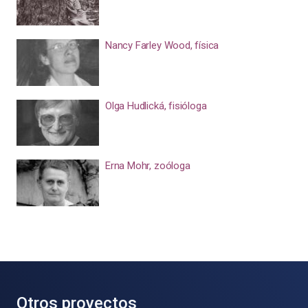
Nancy Farley Wood, física
Olga Hudlická, fisióloga
Erna Mohr, zoóloga
Otros proyectos