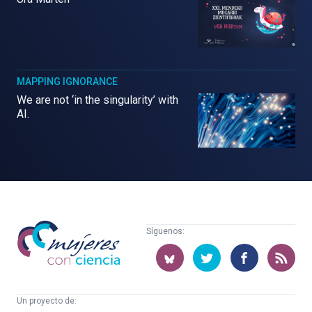
MAPPING IGNORANCE
We are not ‘in the singularity’ with
AI.
Mujeres
Síguenos:
con
ciencia
Un proyecto de: