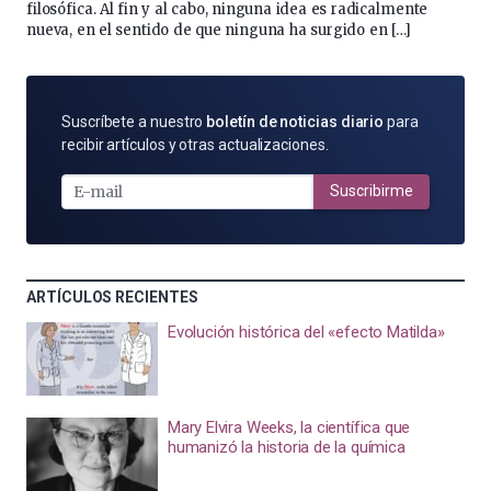
filosófica. Al fin y al cabo, ninguna idea es radicalmente
nueva, en el sentido de que ninguna ha surgido en […]
SUSCRÍBETE
Suscríbete a nuestro
boletín de noticias diario
para
POR
recibir artículos y otras actualizaciones.
E-
MAIL
Suscribirme
ARTÍCULOS RECIENTES
Evolución histórica del «efecto Matilda»
Mary Elvira Weeks, la científica que
humanizó la historia de la química