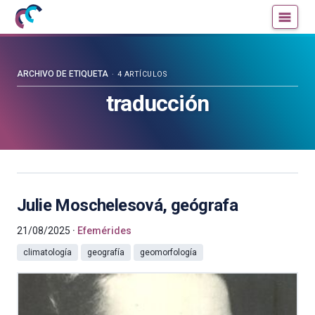
Mujeres
Un
con
blog
ciencia
de
—
la
ARCHIVO DE ETIQUETA
4 ARTÍCULOS
Cátedra
Cátedra
traducción
de
de
Cultura
Cultura
Científica
Científica
de
de
la
la
UPV/EHU
UPV/EHU
Julie Moschelesová, geógrafa
21/08/2025
Efemérides
climatología
geografía
geomorfología