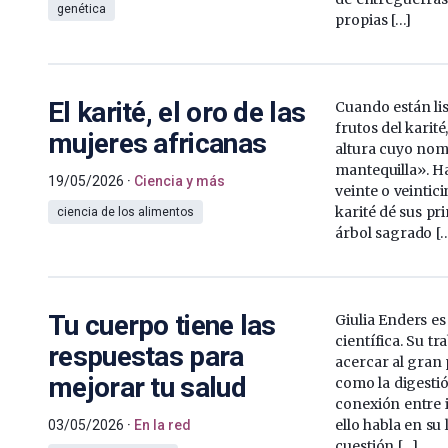
genética
propias […]
El karité, el oro de las
Cuando están lis
frutos del karit
mujeres africanas
altura cuyo nom
mantequilla». H
19/05/2026
Ciencia y más
veinte o veintic
karité dé sus pr
ciencia de los alimentos
árbol sagrado [
Tu cuerpo tiene las
Giulia Enders e
científica. Su tr
respuestas para
acercar al gran 
mejorar tu salud
como la digestió
conexión entre i
ello habla en su 
03/05/2026
En la red
cuestión […]