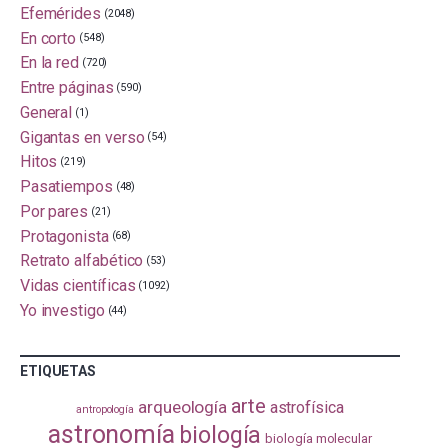
Efemérides
(2048)
En corto
(548)
En la red
(720)
Entre páginas
(590)
General
(1)
Gigantas en verso
(54)
Hitos
(219)
Pasatiempos
(48)
Por pares
(21)
Protagonista
(68)
Retrato alfabético
(53)
Vidas científicas
(1092)
Yo investigo
(44)
ETIQUETAS
arte
arqueología
astrofísica
antropología
astronomía
biología
biología molecular