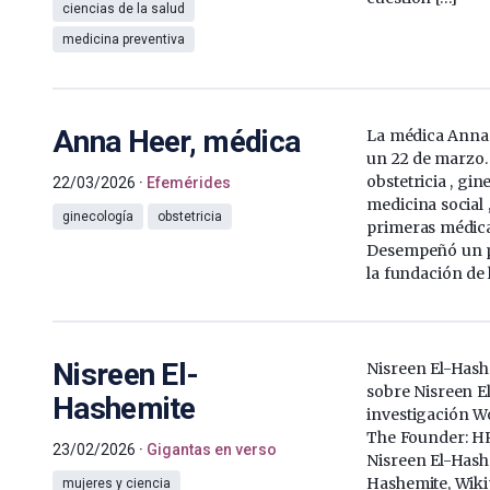
ciencias de la salud
medicina preventiva
Anna Heer, médica
La médica Anna 
un 22 de marzo.
obstetricia , gi
22/03/2026
Efemérides
medicina social ,
ginecología
obstetricia
primeras médica
Desempeñó un p
la fundación de 
Nisreen El-
Nisreen El-Hash
sobre Nisreen E
Hashemite
investigación W
The Founder: HR
23/02/2026
Gigantas en verso
Nisreen El-Hash
Hashemite, Wikip
mujeres y ciencia