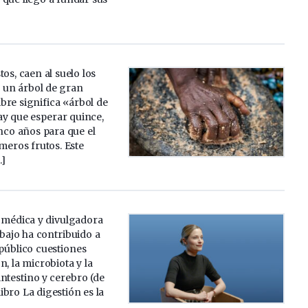
tos, caen al suelo los
é, un árbol de gran
bre significa «árbol de
ay que esperar quince,
inco años para que el
imeros frutos. Este
…]
s médica y divulgadora
abajo ha contribuido a
público cuestiones
n, la microbiota y la
ntestino y cerebro (de
libro La digestión es la