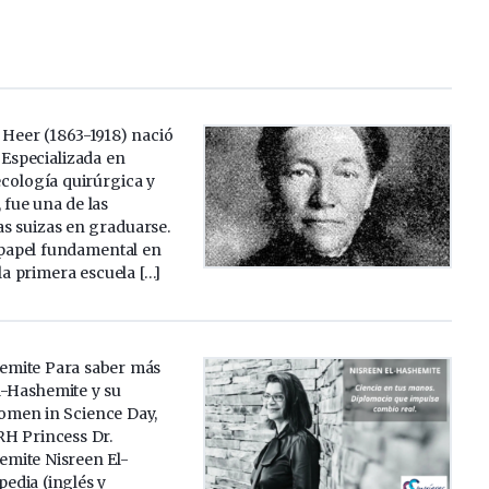
Heer (1863-1918) nació
 Especializada en
necología quirúrgica y
 fue una de las
s suizas en graduarse.
apel fundamental en
la primera escuela […]
emite Para saber más
l-Hashemite y su
omen in Science Day,
H Princess Dr.
emite Nisreen El-
edia (inglés y