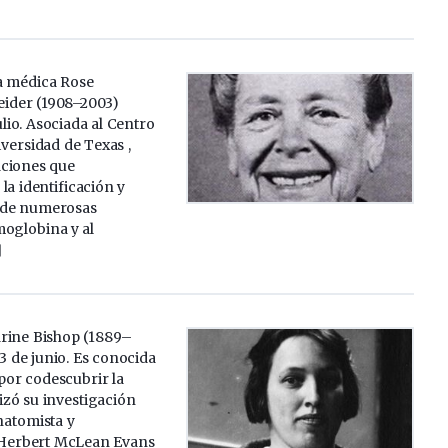
a médica Rose
ider (1908–2003)
ulio. Asociada al Centro
versidad de Texas ,
aciones que
la identificación y
 de numerosas
moglobina y al
]
rine Bishop (1889–
3 de junio. Es conocida
por codescubrir la
lizó su investigación
natomista y
Herbert McLean Evans