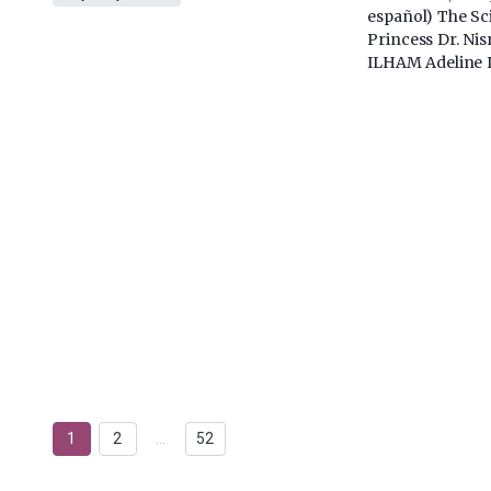
español) The S
Princess Dr. Ni
ILHAM Adeline L
1
2
…
52