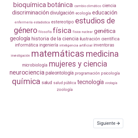
bioquímica
botánica
ciencia
cambio climático
discriminación
educación
divulgación
ecología
estudios de
estereotipo
enfermería
estadistica
género
física
genética
filosofía
física nuclear
geología
historia de la ciencia
ilustración científica
informática
ingeniería
inventoras
inteligencia artificial
matemáticas
medicina
investigación
mujeres y ciencia
microbiología
neurociencia
paleontología
programación
psicología
química
tecnología
salud
salud pública
virología
zoología
Siguiente