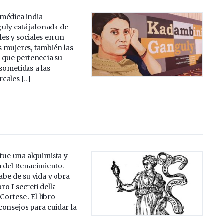
a médica india
ly está jalonada de
les y sociales en un
as mujeres, también las
la que pertenecía su
 sometidas a las
rcales […]
 fue una alquimista y
na del Renacimiento.
abe de su vida y obra
ro I secreti della
Cortese . El libro
consejos para cuidar la