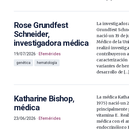
Rose Grundfest
La investigador
Grundfest Schne
Schneider,
nació un 19 de j
investigadora médica
Médico de la Uni
realizó investig
contribuyeron a 
19/07/2026
Efemérides
caracterización
genética
hematología
variantes de he
desarrollo de […
Katharine Bishop,
La médica Katha
1975) nació un 2
médica
principalmente 
vitamina E . Rea
23/06/2026
Efemérides
médica con el a
endocrinólogo 