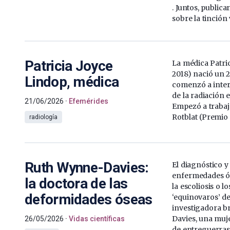
. Juntos, publi
sobre la tinción v
Patricia Joyce
La médica Patric
2018) nació un 2
Lindop, médica
comenzó a inter
de la radiación
21/06/2026
Efemérides
Empezó a trabaja
Rotblat (Premio 
radiología
Ruth Wynne-Davies:
El diagnóstico y
enfermedades ó
la doctora de las
la escoliosis o l
deformidades óseas
‘equinovaros’ d
investigadora b
Davies, una muje
26/05/2026
Vidas científicas
de entreguerras