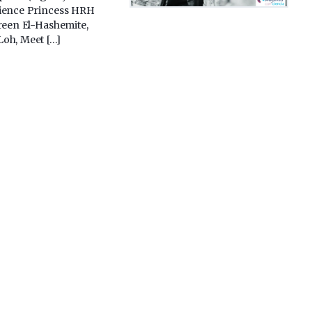
cience Princess HRH
sreen El-Hashemite,
oh, Meet […]