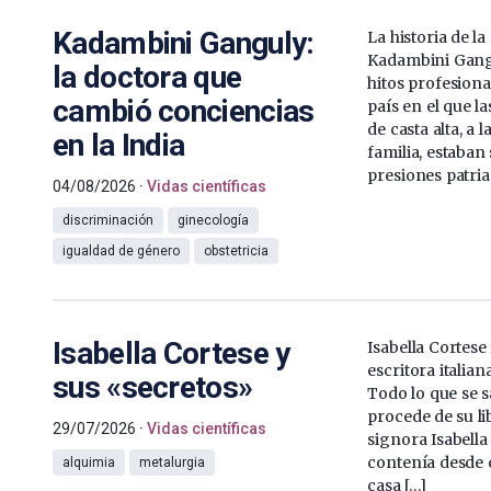
Kadambini Ganguly:
La historia de l
Kadambini Gangu
la doctora que
hitos profesiona
cambió conciencias
país en el que l
de casta alta, a 
en la India
familia, estaban
presiones patria
04/08/2026
Vidas científicas
discriminación
ginecología
igualdad de género
obstetricia
Isabella Cortese y
Isabella Cortese
escritora italia
sus «secretos»
Todo lo que se s
procede de su lib
29/07/2026
Vidas científicas
signora Isabella 
contenía desde 
alquimia
metalurgia
casa […]