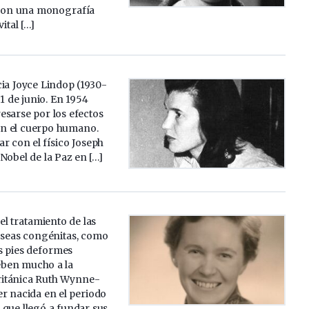
caron una monografía
ital […]
ia Joyce Lindop (1930-
1 de junio. En 1954
esarse por los efectos
 en el cuerpo humano.
r con el físico Joseph
Nobel de la Paz en […]
 el tratamiento de las
seas congénitas, como
os pies deformes
eben mucho a la
ritánica Ruth Wynne-
r nacida en el periodo
 que llegó a fundar sus