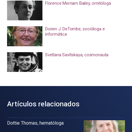
Florence Merriam Bailey, ornitóloga
Dorien J. DeTombe, socióloga e
informática
Svetlana Savítskaya, cosmonauta
Artículos relacionados
Dottie Thomas, hematóloga