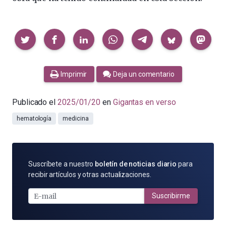
Compartir
Imprimir
Deja un comentario
Publicado el
2025/01/20
en
Gigantas en verso
hematología
medicina
SUSCRÍBETE
Suscríbete a nuestro
boletín de noticias diario
para
POR
recibir artículos y otras actualizaciones.
E-
MAIL
Suscribirme