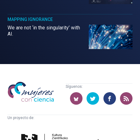
MAPPING IGNORANCE
We are not ‘in the singularity’ with
AI.
Mujeres
Síguenos:
con
ciencia
Un proyecto de:
Cátedra
Euskampus
de
Fundazioa