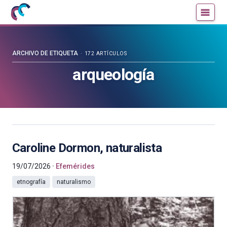
Mujeres
Un
con
blog
ciencia
de
—
la
ARCHIVO DE ETIQUETA
172 ARTÍCULOS
Cátedra
Cátedra
arqueología
de
de
Cultura
Cultura
Científica
Científica
de
de
la
la
UPV/EHU
UPV/EHU
Caroline Dormon, naturalista
19/07/2026
Efemérides
etnografía
naturalismo