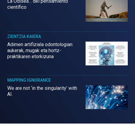
La Odisea… del pensamiento
científico
ZIENTZIA KAIERA
Adimen artifiziala odontologian:
aukerak, mugak eta hortz-
praktikaren etorkizuna
MAPPING IGNORANCE
We are not ‘in the singularity’ with
AI.