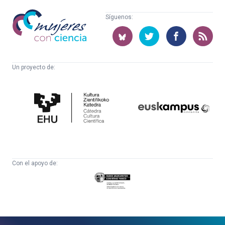
Mujeres
Síguenos:
con
ciencia
Un proyecto de:
Cátedra
Euskampus
de
Fundazioa
Cultura
Científica
Con el apoyo de:
Eusko
Jaurlaritza
-
Zientzia,