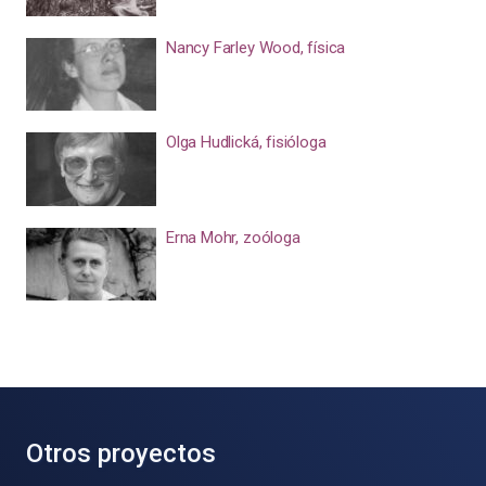
Nancy Farley Wood, física
Olga Hudlická, fisióloga
Erna Mohr, zoóloga
Otros proyectos