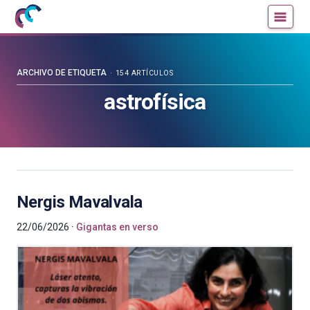
Mujeres
Un
con
blog
ciencia
de
—
la
ARCHIVO DE ETIQUETA
154 ARTÍCULOS
Cátedra
Cátedra
astrofísica
de
de
Cultura
Cultura
Científica
Científica
de
de
la
la
UPV/EHU
UPV/EHU
Nergis Mavalvala
22/06/2026
Gigantas en verso