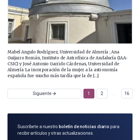
Mabel Angulo Rodríguez, Universidad de Almería ; Ana
Guijarro Román, Instituto de Astrofísica de Andalucía (IAA-
CSIC) y José Antonio Garrido Cárdenas, Universidad de
Almería La incorporación de la mujer a la astronomía
española fue mucho más tardía que la de […]
Siguiente
1
2
…
16
SUSCRÍBETE
Suscríbete a nuestro
boletín de noticias diario
para
POR
recibir artículos y otras actualizaciones.
E-