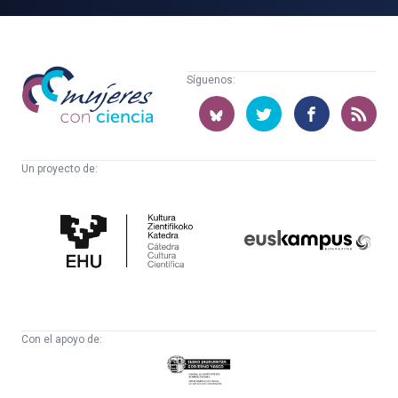
Mujeres
Síguenos:
con
ciencia
Un proyecto de:
Cátedra
Euskampus
de
Fundazioa
Cultura
Científica
Con el apoyo de:
Eusko
Jaurlaritza