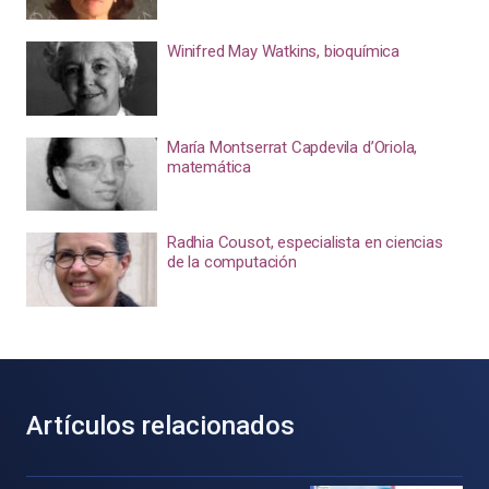
Winifred May Watkins, bioquímica
María Montserrat Capdevila d’Oriola,
matemática
Radhia Cousot, especialista en ciencias
de la computación
Artículos relacionados