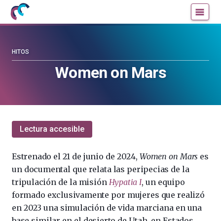
Mujeres
Un
con
blog
ciencia
de
—
la
HITOS
Cátedra
Cátedra
Women on Mars
de
de
Cultura
Cultura
Científica
Científica
de
de
la
la
Lectura accesible
UPV/EHU
UPV/EHU
Estrenado el 21 de junio de 2024,
Women on Mars
es
un documental que relata las peripecias de la
tripulación de la misión
Hypatia I
, un equipo
formado exclusivamente por mujeres que realizó
en 2023 una simulación de vida marciana en una
base similar en el desierto de Utah, en Estados