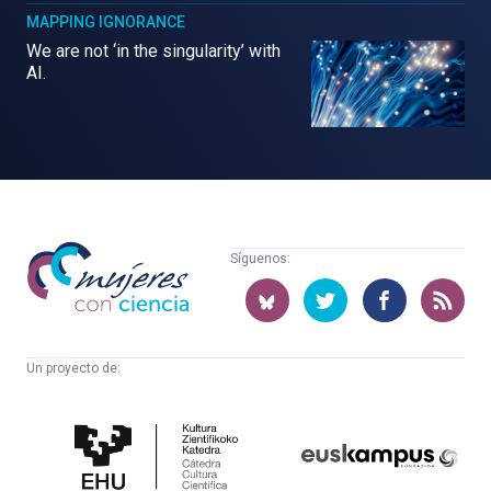
MAPPING IGNORANCE
We are not ‘in the singularity’ with
AI.
Mujeres
Síguenos:
con
ciencia
Un proyecto de:
Cátedra
Euskampus
de
Fundazioa
Cultura
Científica