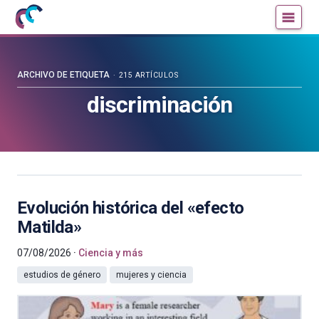
Mujeres
Un
con
blog
ciencia
de
—
la
ARCHIVO DE ETIQUETA
215 ARTÍCULOS
Cátedra
Cátedra
discriminación
de
de
Cultura
Cultura
Científica
Científica
de
de
la
la
UPV/EHU
UPV/EHU
Evolución histórica del «efecto
Matilda»
07/08/2026
Ciencia y más
estudios de género
mujeres y ciencia