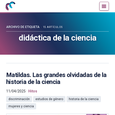
Mujeres
Un
con
blog
ciencia
de
—
la
ARCHIVO DE ETIQUETA
15 ARTÍCULOS
Cátedra
Cátedra
didáctica de la ciencia
de
de
Cultura
Cultura
Científica
Científica
de
de
la
la
UPV/EHU
UPV/EHU
Matildas. Las grandes olvidadas de la
historia de la ciencia
11/04/2025
Hitos
discriminación
estudios de género
historia de la ciencia
mujeres y ciencia