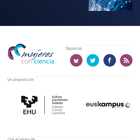
Mujeres
Síguenos:
con
ciencia
Un proyecto de:
Cátedra
Euskampus
de
Fundazioa
Cultura
Científica
Con el apoyo de: