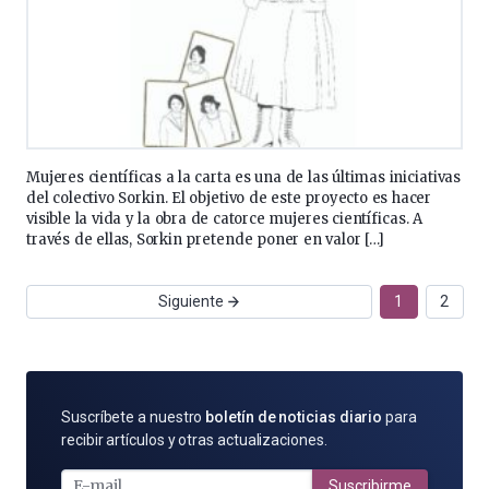
Mujeres científicas a la carta es una de las últimas iniciativas
del colectivo Sorkin. El objetivo de este proyecto es hacer
visible la vida y la obra de catorce mujeres científicas. A
través de ellas, Sorkin pretende poner en valor […]
Siguiente
1
2
SUSCRÍBETE
Suscríbete a nuestro
boletín de noticias diario
para
POR
recibir artículos y otras actualizaciones.
E-
MAIL
Suscribirme