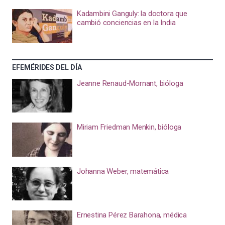
Kadambini Ganguly: la doctora que
cambió conciencias en la India
EFEMÉRIDES DEL DÍA
Jeanne Renaud-Mornant, bióloga
Miriam Friedman Menkin, bióloga
Johanna Weber, matemática
Ernestina Pérez Barahona, médica