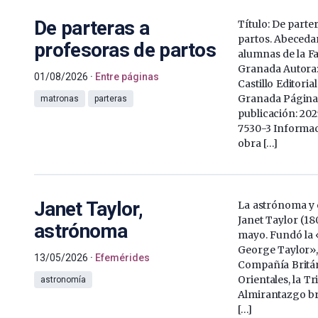
De parteras a
Título: De parte
partos. Abecedar
profesoras de partos
alumnas de la F
Granada Autora:
01/08/2026
Entre páginas
Castillo Editoria
Granada Páginas
matronas
parteras
publicación: 20
7530-3 Informaci
obra […]
Janet Taylor,
La astrónoma y 
Janet Taylor (18
astrónoma
mayo. Fundó la
George Taylor»,
13/05/2026
Efemérides
Compañía Britán
Orientales, la Tr
astronomía
Almirantazgo br
[…]