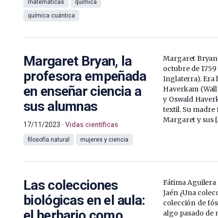
matemáticas
química
química cuántica
Margaret Bryan, la
Margaret Bryan 
octubre de 1759
profesora empeñada
Inglaterra). Era 
en enseñar ciencia a
Haverkam (Wall d
y Oswald Haver
sus alumnas
textil. Su madre 
Margaret y sus [
17/11/2023
Vidas científicas
filosofía natural
mujeres y ciencia
Las colecciones
Fátima Aguilera 
Jaén ¿Una colecc
biológicas en el aula:
colección de fó
el herbario como
algo pasado de