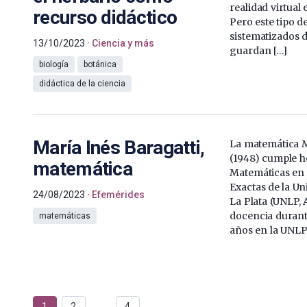
realidad virtual e
recurso didáctico
Pero este tipo d
sistematizados d
13/10/2023
Ciencia y más
guardan […]
biología
botánica
didáctica de la ciencia
María Inés Baragatti,
La matemática M
(1948) cumple h
matemática
Matemáticas en l
Exactas de la Un
24/08/2023
Efemérides
La Plata (UNLP, 
docencia durant
matemáticas
años en la UNLP 
1
2
…
4