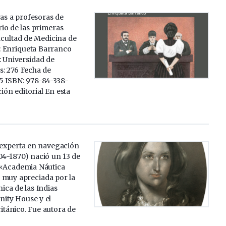
ras a profesoras de
io de las primeras
acultad de Medicina de
 Enriqueta Barranco
l: Universidad de
: 276 Fecha de
25 ISBN: 978-84-338-
ón editorial En esta
experta en navegación
04-1870) nació un 13 de
 «Academia Náutica
 muy apreciada por la
ica de las Indias
inity House y el
itánico. Fue autora de