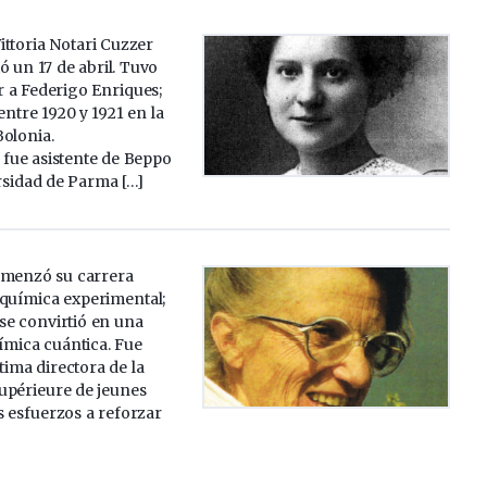
ittoria Notari Cuzzer
ó un 17 de abril. Tuvo
 a Federigo Enriques;
entre 1920 y 1921 en la
Bolonia.
 fue asistente de Beppo
rsidad de Parma […]
omenzó su carrera
 química experimental;
se convirtió en una
ímica cuántica. Fue
tima directora de la
upérieure de jeunes
us esfuerzos a reforzar