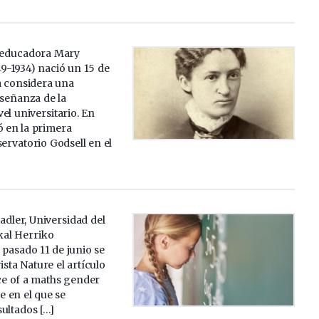
 educadora Mary
-1934) nació un 15 de
a considera una
nseñanza de la
el universitario. En
ó en la primera
servatorio Godsell en el
dler, Universidad del
kal Herriko
l pasado 11 de junio se
ista Nature el artículo
e of a maths gender
e en el que se
ultados […]