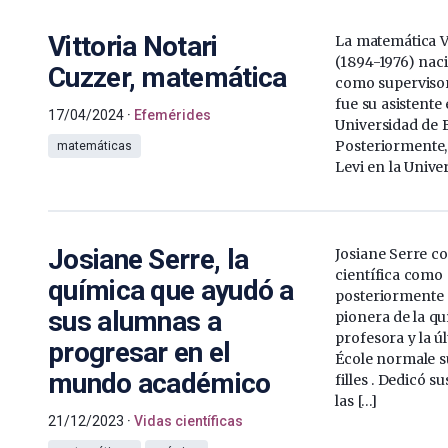
Vittoria Notari
La matemática V
(1894-1976) naci
Cuzzer, matemática
como supervisor
fue su asistente 
17/04/2024
Efemérides
Universidad de 
Posteriormente,
matemáticas
Levi en la Unive
Josiane Serre, la
Josiane Serre c
científica como
química que ayudó a
posteriormente 
sus alumnas a
pionera de la qu
profesora y la úl
progresar en el
École normale s
mundo académico
filles . Dedicó s
las […]
21/12/2023
Vidas científicas