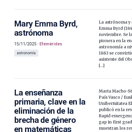
Mary Emma Byrd,
La astrónoma y
Emma Byrd (1849
astrónoma
noviembre. Se l
pionera en la e
15/11/2025
Efemérides
astronomía a niv
1883 se convirti
astronomía
asistente del Ob
[…]
La enseñanza
Marta Macho-Sta
País Vasco / Eus
primaria, clave en la
Unibertsitatea E
eliminación de la
publicó en la rev
Rapid emergenc
brecha de género
gap in first grad
en matemáticas
muestran los res