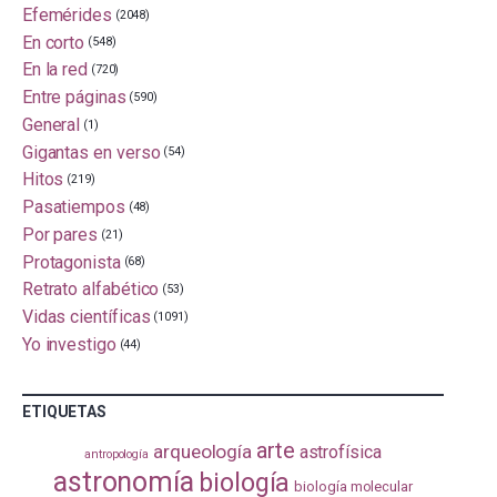
Efemérides
(2048)
En corto
(548)
En la red
(720)
Entre páginas
(590)
General
(1)
Gigantas en verso
(54)
Hitos
(219)
Pasatiempos
(48)
Por pares
(21)
Protagonista
(68)
Retrato alfabético
(53)
Vidas científicas
(1091)
Yo investigo
(44)
ETIQUETAS
arte
arqueología
astrofísica
antropología
astronomía
biología
biología molecular