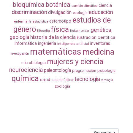
bioquímica
botánica
ciencia
cambio climático
discriminación
educación
divulgación
ecología
estudios de
estereotipo
enfermería
estadistica
género
física
genética
filosofía
física nuclear
geología
historia de la ciencia
ilustración científica
informática
ingeniería
inventoras
inteligencia artificial
matemáticas
medicina
investigación
mujeres y ciencia
microbiología
neurociencia
paleontología
programación
psicología
química
tecnología
salud
salud pública
virología
zoología
Siguiente