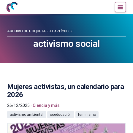
Mujeres
Un
con
blog
ciencia
de
—
la
ARCHIVO DE ETIQUETA
41 ARTÍCULOS
Cátedra
Cátedra
activismo social
de
de
Cultura
Cultura
Científica
Científica
de
de
la
la
UPV/EHU
UPV/EHU
Mujeres activistas, un calendario para
2026
26/12/2025
Ciencia y más
activismo ambiental
coeducación
feminismo