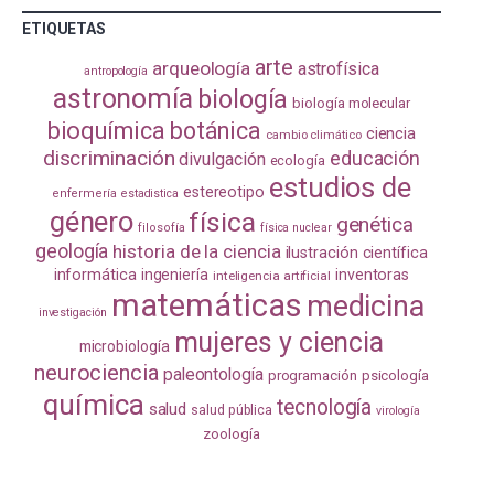
ETIQUETAS
arte
arqueología
astrofísica
antropología
astronomía
biología
biología molecular
bioquímica
botánica
ciencia
cambio climático
discriminación
educación
divulgación
ecología
estudios de
estereotipo
enfermería
estadistica
género
física
genética
filosofía
física nuclear
geología
historia de la ciencia
ilustración científica
informática
ingeniería
inventoras
inteligencia artificial
matemáticas
medicina
investigación
mujeres y ciencia
microbiología
neurociencia
paleontología
programación
psicología
química
tecnología
salud
salud pública
virología
zoología