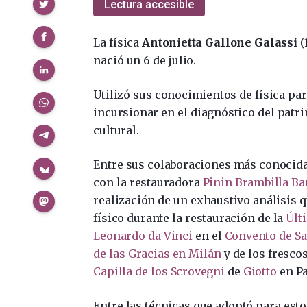
Compartir
Lectura accesible
La física
Antonietta Gallone Galassi
(
nació un 6 de julio.
Utilizó sus conocimientos de física pa
incursionar en el diagnóstico del patr
cultural.
Entre sus colaboraciones más conocidas,
con la restauradora
Pinin Brambilla Ba
realización de un exhaustivo análisis 
físico durante la restauración de la
Últ
Leonardo da Vinci
en el
Convento de Sa
de las Gracias en Milán
y de los frescos
Capilla de los Scrovegni
de
Giotto
en Pa
Entre las técnicas que adoptó para esto