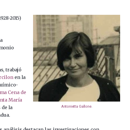
1928-2015)
ra
imonio
 trabajó ​​
rcilon
en la
químico-
ima Cena de
nta María
Antonietta Gallone
.
 de la
dua.
s análisis destacan las investigaciones con