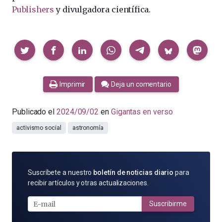
Publishers
y divulgadora científica.
Compartir
Imprimir
Deja un comentario
Publicado el
2024/09/02
en
Gigantas en verso
activismo social
astronomía
SUSCRÍBETE
Suscríbete a nuestro
boletín de noticias diario
para
POR
recibir artículos y otras actualizaciones.
E-
MAIL
Suscribirme