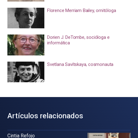
Florence Merriam Bailey, ornitóloga
Dorien J. DeTombe, socióloga e
informática
Svetlana Savítskaya, cosmonauta
Artículos relacionados
Cintia Refojo