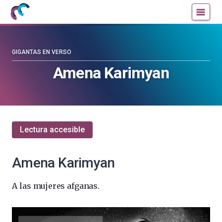
Mujeres
Un
con
blog
ciencia
de
—
la
GIGANTAS EN VERSO
Cátedra
Cátedra
Amena Karimyan
de
de
Cultura
Cultura
Científica
Científica
de
de
la
la
Lectura accesible
UPV/EHU
UPV/EHU
Amena Karimyan
A las mujeres afganas.