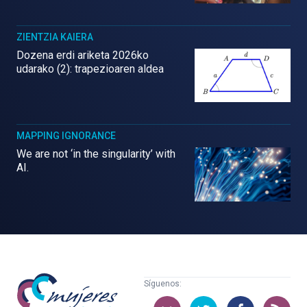
ZIENTZIA KAIERA
Dozena erdi ariketa 2026ko
udarako (2): trapezioaren aldea
MAPPING IGNORANCE
We are not ‘in the singularity’ with
AI.
Mujeres
Síguenos:
con