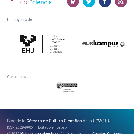
ciencia
Un proyecto de:
Cátedra
Euskampus
de
Fundazioa
Cultura
Científica
Con el apoyo de:
Eusko
Jaurlaritza
-
Zientzia,
Unibertsitate
Blog de la
Cátedra de Cultura Científica
de la
UPV
/
EHU
eta
ISSN
2529-900X
Editado en Bilbao
Berrikuntza
2026
Mujeres con ciencia
está bajo una licencia
Creative Commons