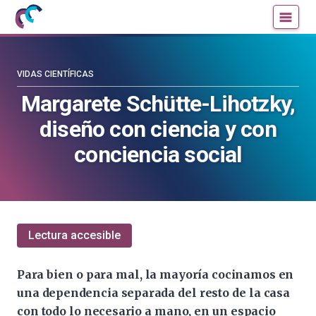
Mujeres
Un
con
blog
ciencia
de
—
la
VIDAS CIENTÍFICAS
Cátedra
Cátedra
Margarete Schütte-Lihotzky,
de
de
diseño con ciencia y con
Cultura
Cultura
Científica
Científica
conciencia social
de
de
la
la
UPV/EHU
UPV/EHU
Lectura accesible
Para bien o para mal, la mayoría cocinamos en
una dependencia separada del resto de la casa
con todo lo necesario a mano, en un espacio