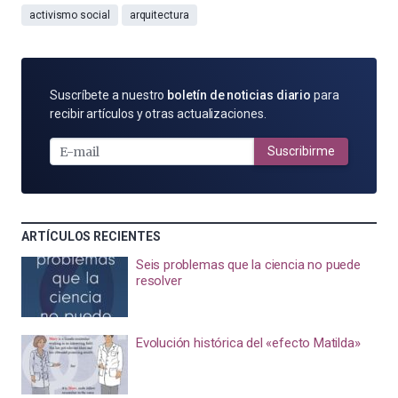
activismo social
arquitectura
SUSCRÍBETE
Suscríbete a nuestro
boletín de noticias diario
para
POR
recibir artículos y otras actualizaciones.
E-
MAIL
Suscribirme
ARTÍCULOS RECIENTES
Seis problemas que la ciencia no puede
resolver
Evolución histórica del «efecto Matilda»