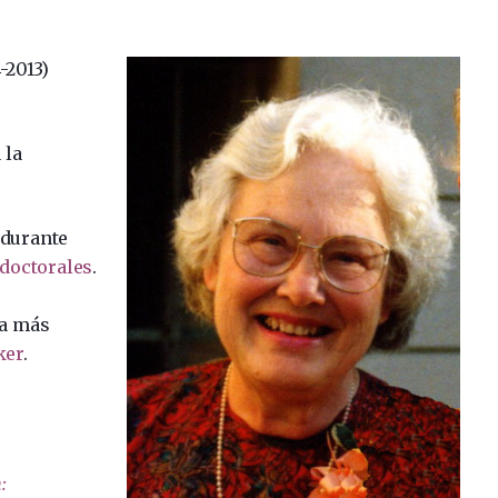
-2013)
 la
 durante
 doctorales
.
la más
ker
.
: