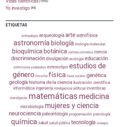
Vidas científicas
(1092)
Yo investigo
(44)
ETIQUETAS
arte
arqueología
astrofísica
antropología
astronomía
biología
biología molecular
bioquímica
botánica
ciencia
cambio climático
discriminación
educación
divulgación
ecología
estudios de
estereotipo
enfermería
estadistica
género
física
genética
filosofía
física nuclear
geología
historia de la ciencia
ilustración científica
informática
ingeniería
inventoras
inteligencia artificial
matemáticas
medicina
investigación
mujeres y ciencia
microbiología
neurociencia
paleontología
programación
psicología
química
tecnología
salud
salud pública
virología