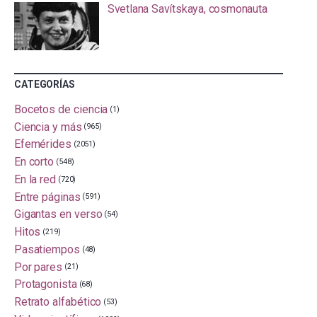
Svetlana Savítskaya, cosmonauta
CATEGORÍAS
Bocetos de ciencia
(1)
Ciencia y más
(965)
Efemérides
(2051)
En corto
(548)
En la red
(720)
Entre páginas
(591)
Gigantas en verso
(54)
Hitos
(219)
Pasatiempos
(48)
Por pares
(21)
Protagonista
(68)
Retrato alfabético
(53)