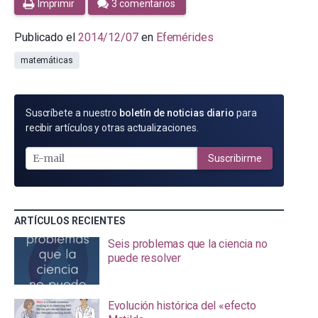
Imprimir
3 comentarios
Publicado el
2014/12/07
en
Efemérides
matemáticas
SUSCRÍBETE
Suscríbete a nuestro
boletín de noticias diario
para
POR
recibir artículos y otras actualizaciones.
E-
MAIL
Suscribirme
ARTÍCULOS RECIENTES
Seis problemas que la ciencia no
puede resolver
Evolución histórica del «efecto