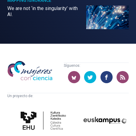
MAPPING IGNORANCE
We are not ‘in the singularity’ with
AI.
Mujeres
Síguenos:
con
ciencia
Un proyecto de:
Cátedra
Euskampus
de
Fundazioa
Cultura
Científica