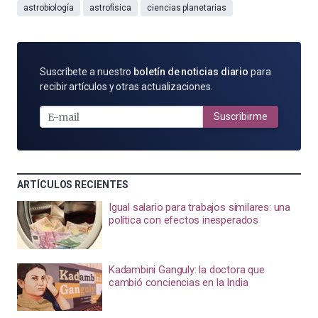
astrobiología
astrofísica
ciencias planetarias
SUSCRÍBETE
Suscríbete a nuestro
boletín de noticias diario
para
POR
recibir artículos y otras actualizaciones.
E-
MAIL
Suscribirme
ARTÍCULOS RECIENTES
Igual salario para trabajos similares: una
política con efectos inesperados
Kadambini Ganguly: la doctora que
cambió conciencias en la India