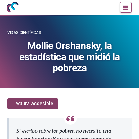
Mujeres
Un
con
blog
ciencia
de
—
la
VIDAS CIENTÍFICAS
Cátedra
Cátedra
Mollie Orshansky, la
de
de
estadística que midió la
Cultura
Cultura
Científica
Científica
pobreza
de
de
la
la
UPV/EHU
UPV/EHU
Lectura accesible
Si escribo sobre los pobres, no necesito una