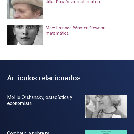
Jitka Dupačová, matemática
Mary Frances Winston Newson,
matemática
Artículos relacionados
Mollie Orshansky, estadística y
economista
Combatir la pobreza