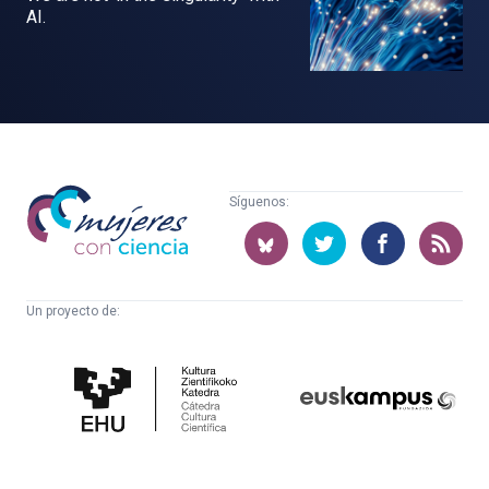
AI.
Mujeres
Síguenos:
con
ciencia
Un proyecto de:
Cátedra
Euskampus
de
Fundazioa
Cultura
Científica