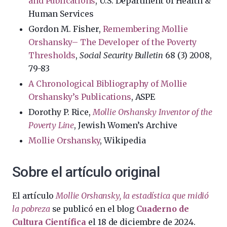
and Publications
, U.S. Department of Health &
Human Services
Gordon M. Fisher,
Remembering Mollie
Orshansky– The Developer of the Poverty
Thresholds
,
Social Security Bulletin
68 (3) 2008,
79-83
A Chronological Bibliography of Mollie
Orshansky’s Publications
, ASPE
Dorothy P. Rice,
Mollie Orshansky Inventor of the
Poverty Line
, Jewish Women’s Archive
Mollie Orshansky
, Wikipedia
Sobre el artículo original
El artículo
Mollie Orshansky, la estadística que midió
la pobreza
se publicó en el blog
Cuaderno de
Cultura Científica
el 18 de diciembre de 2024.