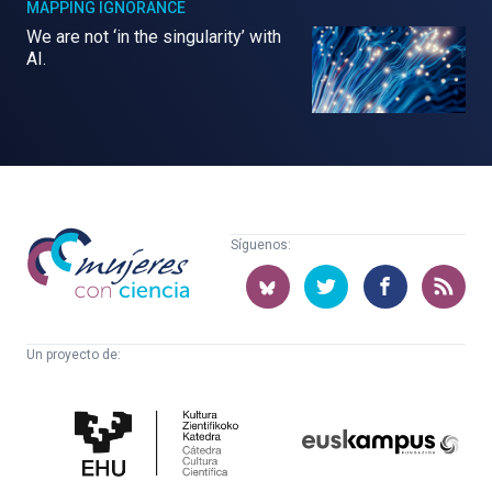
MAPPING IGNORANCE
We are not ‘in the singularity’ with
AI.
Mujeres
Síguenos:
con
ciencia
Un proyecto de:
Cátedra
Euskampus
de
Fundazioa
Cultura
Científica