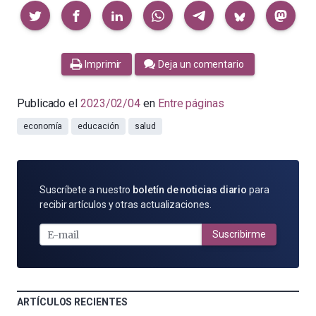
Compartir
Imprimir
Deja un comentario
Publicado el
2023/02/04
en
Entre páginas
economía
educación
salud
SUSCRÍBETE
Suscríbete a nuestro
boletín de noticias diario
para
POR
recibir artículos y otras actualizaciones.
E-
MAIL
Suscribirme
ARTÍCULOS RECIENTES