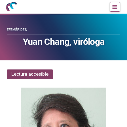
Mujeres
Un
con
blog
ciencia
de
—
la
EFEMÉRIDES
Cátedra
Cátedra
Yuan Chang, viróloga
de
de
Cultura
Cultura
Científica
Científica
de
de
la
la
Lectura accesible
UPV/EHU
UPV/EHU