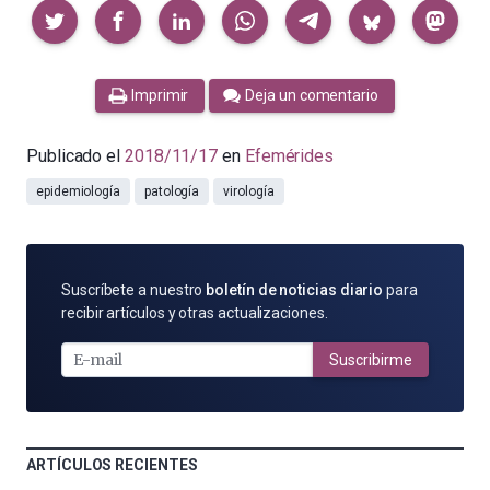
Compartir
Imprimir
Deja un comentario
Publicado el
2018/11/17
en
Efemérides
epidemiología
patología
virología
SUSCRÍBETE
Suscríbete a nuestro
boletín de noticias diario
para
POR
recibir artículos y otras actualizaciones.
E-
MAIL
Suscribirme
ARTÍCULOS RECIENTES