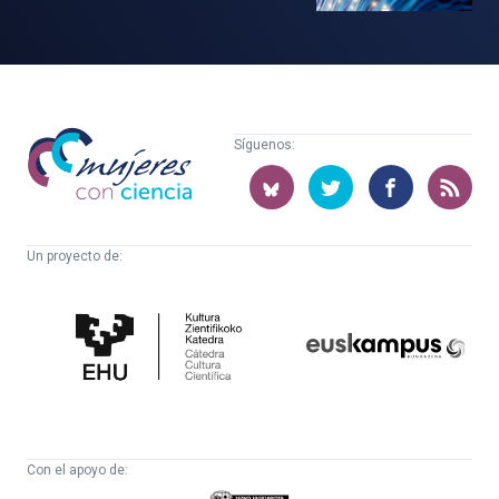
Mujeres
Síguenos:
con
ciencia
Un proyecto de:
Cátedra
Euskampus
de
Fundazioa
Cultura
Científica
Con el apoyo de: