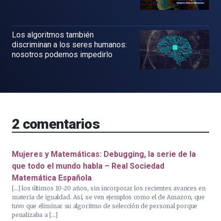
Los algoritmos también
discriminan a los seres humanos:
nosotros podemos impedirlo
2
comentarios
Mujeres y Matemáticas: Debugging, la serie de la
que todo el mundo habla – Real Sociedad
Matemática Española
[…] los últimos 10-20 años, sin incorporar los recientes avances en
materia de igualdad. Así, se ven ejemplos como el de Amazon, que
tuvo que eliminar su algoritmo de selección de personal porque
penalizaba a […]