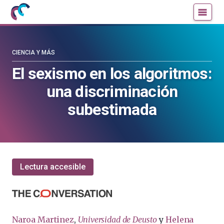
Mujeres
Un
con
blog
ciencia
de
—
la
CIENCIA Y MÁS
Cátedra
Cátedra
El sexismo en los algoritmos:
de
de
una discriminación
Cultura
Cultura
Científica
Científica
subestimada
de
de
la
la
UPV/EHU
UPV/EHU
Lectura accesible
Naroa Martinez
,
Universidad de Deusto
y
Helena