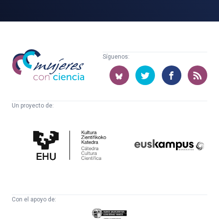
Mujeres
Síguenos:
con
ciencia
Un proyecto de:
Cátedra
Euskampus
de
Fundazioa
Cultura
Científica
Con el apoyo de:
Eusko