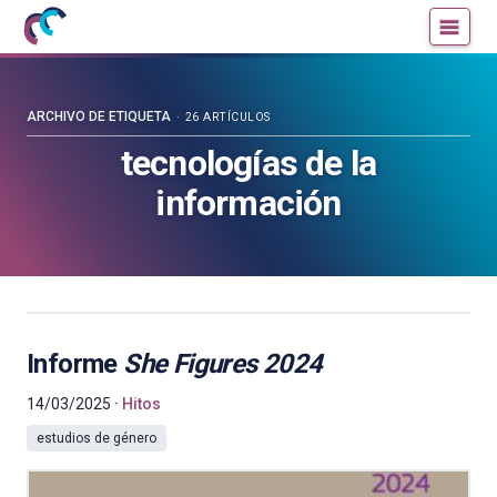
Mujeres
Un
con
blog
ciencia
de
—
la
ARCHIVO DE ETIQUETA
26 ARTÍCULOS
Cátedra
Cátedra
tecnologías de la
de
de
información
Cultura
Cultura
Científica
Científica
de
de
la
la
UPV/EHU
UPV/EHU
Informe
She Figures 2024
14/03/2025
Hitos
estudios de género