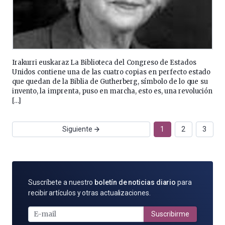
Irakurri euskaraz La Biblioteca del Congreso de Estados
Unidos contiene una de las cuatro copias en perfecto estado
que quedan de la Biblia de Gutherberg, símbolo de lo que su
invento, la imprenta, puso en marcha, esto es, una revolución
[…]
Siguiente
1
2
3
SUSCRÍBETE
Suscríbete a nuestro
boletín de noticias diario
para
POR
recibir artículos y otras actualizaciones.
E-
MAIL
Suscribirme