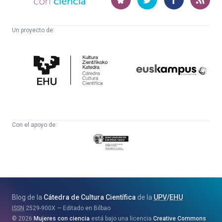
ciencia
Un proyecto de:
Cátedra
Euskampus
de
Fundazioa
Cultura
Científica
Con el apoyo de:
Eusko
Jaurlaritza
-
Zientzia,
Unibertsitate
Blog de la
Cátedra de Cultura Científica
de la
UPV
/
EHU
eta
ISSN
2529-900X
Editado en Bilbao
Berrikuntza
2026
Mujeres con ciencia
está bajo una licencia
Creative Commons