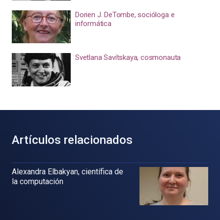
Dorien J. DeTombe, socióloga e
informática
Svetlana Savítskaya, cosmonauta
Artículos relacionados
Alexandra Elbakyan, científica de
la computación