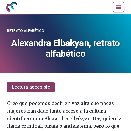
Mujeres
Un
con
blog
ciencia
de
—
la
RETRATO ALFABÉTICO
Cátedra
Cátedra
Alexandra Elbakyan, retrato
de
de
alfabético
Cultura
Cultura
Científica
Científica
de
de
la
la
UPV/EHU
UPV/EHU
Lectura accesible
Creo que podemos decir en voz alta que pocas
mujeres han dado tanto acceso a la cultura
científica como Alexandra Elbakyan. Hay quien la
llama criminal, pirata o antisistema, pero lo que