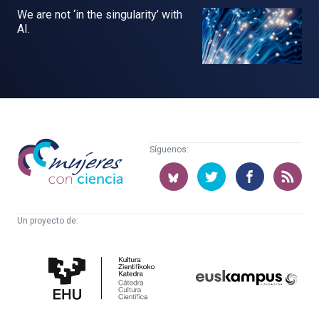
We are not ‘in the singularity’ with
AI.
Mujeres
Síguenos:
con
ciencia
Un proyecto de:
Cátedra
Euskampus
de
Fundazioa
Cultura
Científica