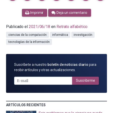
Imprimir
Deja un comentario
Publicado el
2021/06/18
en
Retrato alfabético
ciencias de la computación
informática
investigación
tecnologías de la información
SUSCRÍBETE
Suscríbete a nuestro
boletín de noticias diario
para
POR
recibir artículos y otras actualizaciones.
E-
MAIL
Suscribirme
ARTÍCULOS RECIENTES
Seis problemas que la ciencia no puede