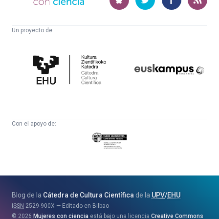
ciencia
Un proyecto de:
Cátedra
Euskampus
de
Fundazioa
Cultura
Científica
Con el apoyo de:
Eusko
Jaurlaritza
-
Zientzia,
Unibertsitate
Blog de la
Cátedra de Cultura Científica
de la
UPV
/
EHU
eta
ISSN
2529-900X
Editado en Bilbao
Berrikuntza
2026
Mujeres con ciencia
está bajo una licencia
Creative Commons