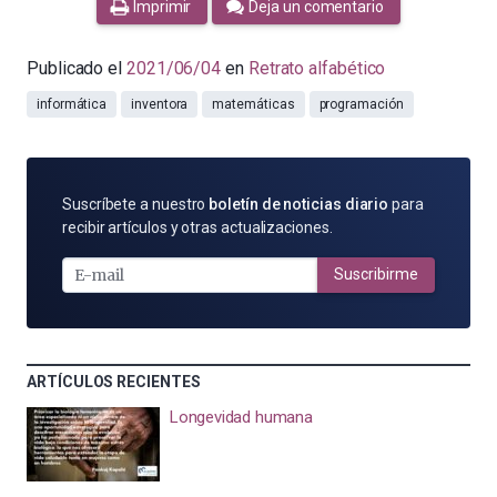
Imprimir
Deja un comentario
Publicado el
2021/06/04
en
Retrato alfabético
informática
inventora
matemáticas
programación
SUSCRÍBETE
Suscríbete a nuestro
boletín de noticias diario
para
POR
recibir artículos y otras actualizaciones.
E-
MAIL
Suscribirme
ARTÍCULOS RECIENTES
Longevidad humana