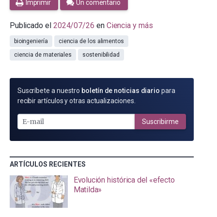
Imprimir
Un comentario
Publicado el
2024/07/26
en
Ciencia y más
bioingeniería
ciencia de los alimentos
ciencia de materiales
sostenibilidad
SUSCRÍBETE
Suscríbete a nuestro
boletín de noticias diario
para
POR
recibir artículos y otras actualizaciones.
E-
MAIL
Suscribirme
ARTÍCULOS RECIENTES
Evolución histórica del «efecto
Matilda»