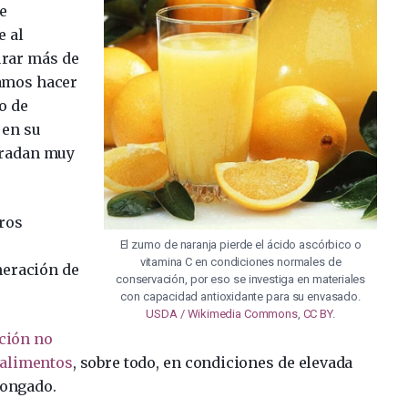
e
e al
rar más de
íamos hacer
o de
 en su
gradan muy
ros
El zumo de naranja pierde el ácido ascórbico o
vitamina C en condiciones normales de
neración de
conservación, por eso se investiga en materiales
con capacidad antioxidante para su envasado.
USDA / Wikimedia Commons
,
CC BY
.
ción no
 alimentos
, sobre todo, en condiciones de elevada
longado.