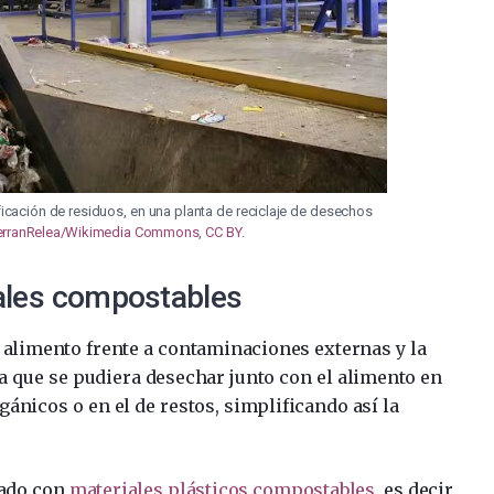
ficación de residuos, en una planta de reciclaje de desechos
erranRelea/Wikimedia Commons
,
CC BY
.
iales compostables
l alimento frente a contaminaciones externas y la
ía que se pudiera desechar junto con el alimento en
ánicos o en el de restos, simplificando así la
icado con
materiales plásticos compostables
, es decir,