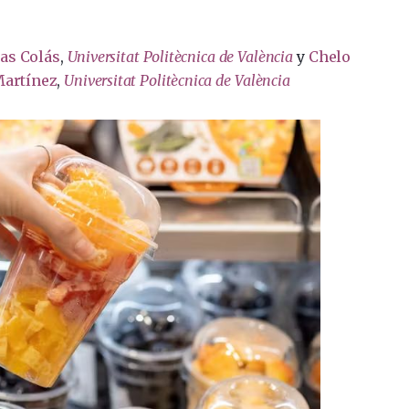
as Colás
,
Universitat Politècnica de València
y
Chelo
Martínez
,
Universitat Politècnica de València