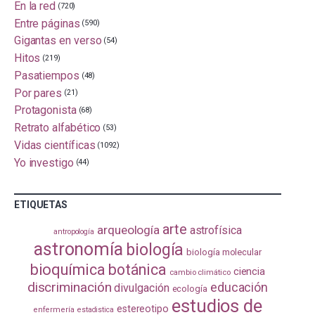
En la red
(720)
Entre páginas
(590)
Gigantas en verso
(54)
Hitos
(219)
Pasatiempos
(48)
Por pares
(21)
Protagonista
(68)
Retrato alfabético
(53)
Vidas científicas
(1092)
Yo investigo
(44)
ETIQUETAS
arte
arqueología
astrofísica
antropología
astronomía
biología
biología molecular
bioquímica
botánica
ciencia
cambio climático
discriminación
educación
divulgación
ecología
estudios de
estereotipo
enfermería
estadistica