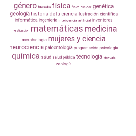
género
física
genética
filosofía
física nuclear
geología
historia de la ciencia
ilustración científica
informática
ingeniería
inventoras
inteligencia artificial
matemáticas
medicina
investigación
mujeres y ciencia
microbiología
neurociencia
paleontología
programación
psicología
química
tecnología
salud
salud pública
virología
zoología