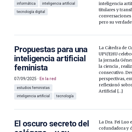
inteligencia arti
informática
inteligencia artificial
titulares y tran
tecnología digital
conversaciones 
pero su verdader
Propuestas para una
La Cátedra de Cu
UPV/EHU celebró
inteligencia artificial
la jornada Géne
feminista
la ciencia , real
consecutivo. De
perspectivas, en
07/09/2025
En la red
reflexionó sobre
estudios feministas
Artificial […]
inteligencia artificial
tecnología
El oscuro secreto del
La Dra. Fei Luo 
cofundadora y d