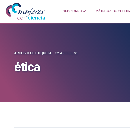
SECCIONES
CÁTEDRA DE CULTUR
Mujeres
Un
con
blog
ciencia
de
—
la
Cátedra
Cátedra
de
de
ARCHIVO DE ETIQUETA
32 ARTÍCULOS
Cultura
Cultura
ética
Científica
Científica
de
de
la
la
UPV/EHU
UPV/EHU