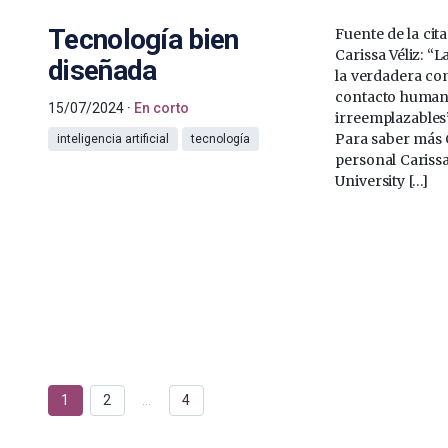
Tecnología bien
Fuente de la cit
Carissa Véliz: “L
diseñada
la verdadera co
contacto human
15/07/2024
En corto
irreemplazables” 
Para saber más C
inteligencia artificial
tecnología
personal Carissa
University […]
1
2
…
4