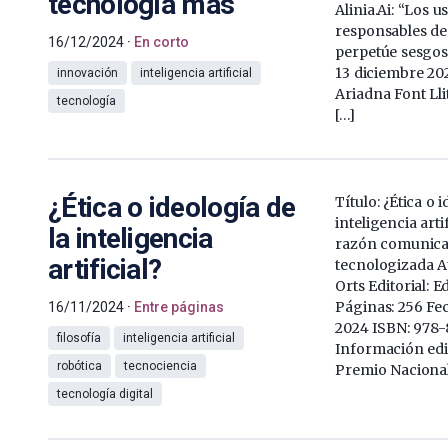
tecnología más
Alinia.Ai: “Los 
responsables de 
16/12/2024
En corto
perpetúe sesgos 
13 diciembre 20
innovación
inteligencia artificial
Ariadna Font Lli
tecnología
[…]
¿Ética o ideología de
Título: ¿Ética o 
inteligencia artif
la inteligencia
razón comunicat
artificial?
tecnologizada A
Orts Editorial: 
Páginas: 256 Fec
16/11/2024
Entre páginas
2024 ISBN: 978
filosofía
inteligencia artificial
Información edit
robótica
tecnociencia
Premio Nacional
tecnología digital