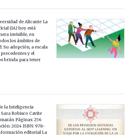
iversidad de Alicante La
icial (IA) hoy está
era invisible, en
odos los ámbitos de
. Su adopción, a escala
 precedentes y el
os brinda para tener
de la Inteligencia
: Sara Robisco Cavite
almazán Páginas: 256
ación: 2024 ISBN: 978-
nformación editorial La