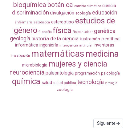
bioquímica
botánica
ciencia
cambio climático
discriminación
educación
divulgación
ecología
estudios de
estereotipo
enfermería
estadistica
género
física
genética
filosofía
física nuclear
geología
historia de la ciencia
ilustración científica
informática
ingeniería
inventoras
inteligencia artificial
matemáticas
medicina
investigación
mujeres y ciencia
microbiología
neurociencia
paleontología
programación
psicología
química
tecnología
salud
salud pública
virología
zoología
Siguiente