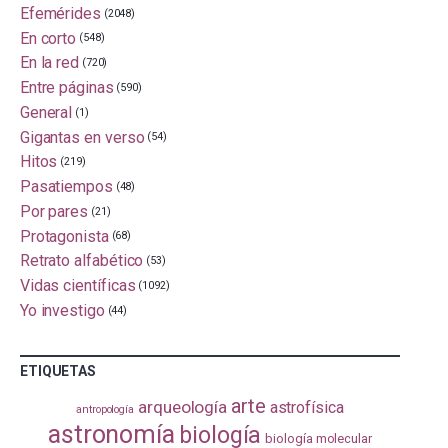
Efemérides
(2048)
En corto
(548)
En la red
(720)
Entre páginas
(590)
General
(1)
Gigantas en verso
(54)
Hitos
(219)
Pasatiempos
(48)
Por pares
(21)
Protagonista
(68)
Retrato alfabético
(53)
Vidas científicas
(1092)
Yo investigo
(44)
ETIQUETAS
arte
arqueología
astrofísica
antropología
astronomía
biología
biología molecular