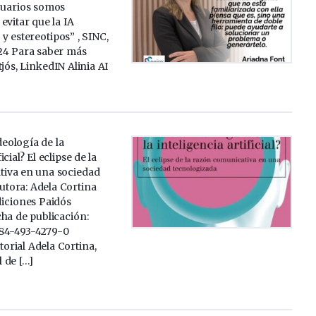
usuarios somos
evitar que la IA
y estereotipos” , SINC,
24 Para saber más
tjós, LinkedIN Alinia AI
ideología de la
icial? El eclipse de la
iva en una sociedad
utora: Adela Cortina
Ediciones Paidós
ha de publicación:
-84-493-4279-0
orial Adela Cortina,
 de […]