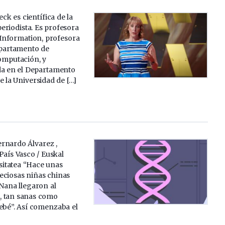
ck es científica de la
eriodista. Es profesora
 Information, profesora
epartamento de
Computación, y
ada en el Departamento
 la Universidad de […]
rnardo Álvarez ,
País Vasco / Euskal
sitatea “Hace unas
eciosas niñas chinas
Nana llegaron al
, tan sanas como
ebé”. Así comenzaba el