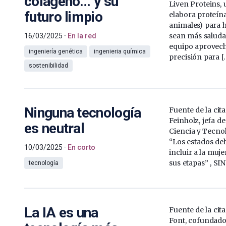
colágeno… y su
Liven Proteins,
futuro limpio
elabora proteína
animales) para 
sean más saludab
16/03/2025
En la red
equipo aprovech
ingeniería genética
ingenieria química
precisión para [
sostenibilidad
Ninguna tecnología
Fuente de la cit
Feinholz, jefa de
es neutral
Ciencia y Tecno
“Los estados deb
10/03/2025
En corto
incluir a la muje
sus etapas” , SI
tecnología
La IA es una
Fuente de la cit
Font, cofundado