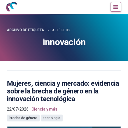
Mujeres
Un
con
blog
ciencia
de
—
la
ARCHIVO DE ETIQUETA
26 ARTÍCULOS
Cátedra
Cátedra
innovación
de
de
Cultura
Cultura
Científica
Científica
de
de
la
la
UPV/EHU
UPV/EHU
Mujeres, ciencia y mercado: evidencia
sobre la brecha de género en la
innovación tecnológica
22/07/2026
Ciencia y más
brecha de género
tecnología