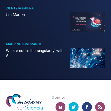
ZIENTZIA KAIERA
Ura Marten
MAPPING IGNORANCE
We are not ‘in the singularity’ with
AI.
Mujeres
Síguenos:
con
ciencia