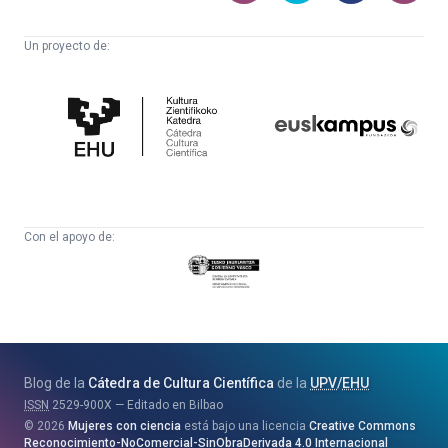
Un proyecto de:
Cátedra
Euskampus
de
Fundazioa
Cultura
Científica
Con el apoyo de:
Eusko
Jaurlaritza
-
Zientzia,
Unibertsitate
Blog de la
Cátedra de Cultura Científica
de la
UPV
/
EHU
eta
ISSN
2529-900X
Editado en Bilbao
Berrikuntza
2026
Mujeres con ciencia
está bajo una licencia
Creative Commons
Saila
Reconocimiento-NoComercial-SinObraDerivada 4.0 Internacional