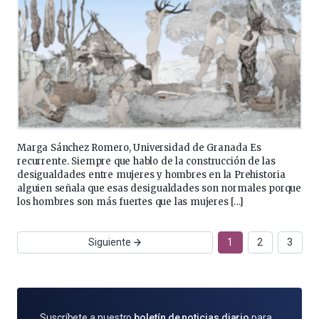
Marga Sánchez Romero, Universidad de Granada Es
recurrente. Siempre que hablo de la construcción de las
desigualdades entre mujeres y hombres en la Prehistoria
alguien señala que esas desigualdades son normales porque
los hombres son más fuertes que las mujeres […]
Siguiente
1
2
3
SUSCRÍBETE
Suscríbete a nuestro
boletín de noticias diario
para