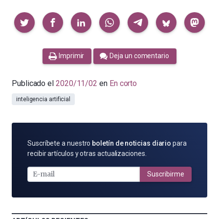
Compartir
Imprimir
Deja un comentario
Publicado el
2020/11/02
en
En corto
inteligencia artificial
SUSCRÍBETE
Suscríbete a nuestro
boletín de noticias diario
para
POR
recibir artículos y otras actualizaciones.
E-
MAIL
Suscribirme