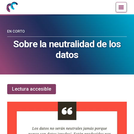
Mujeres
Un
con
blog
ciencia
de
—
la
EN CORTO
Cátedra
Cátedra
Sobre la neutralidad de los
de
de
datos
Cultura
Cultura
Científica
Científica
de
de
la
la
UPV/EHU
UPV/EHU
Lectura accesible