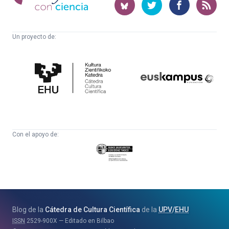
ciencia
Un proyecto de:
Cátedra
Euskampus
de
Fundazioa
Cultura
Científica
Con el apoyo de:
Eusko
Jaurlaritza
-
Zientzia,
Unibertsitate
Blog de la
Cátedra de Cultura Científica
de la
UPV
/
EHU
eta
ISSN
2529-900X
Editado en Bilbao
Berrikuntza