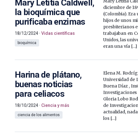
Mary Letitia Caldwell,
Mary Letitia Cal
diciembre de 18
la bioquímica que
(Colombia). Era 
purificaba enzimas
hijos de unos m
presbiterianos 
trabajaban en C
18/12/2024
Vidas científicas
Unidos, las univ
bioquímica
eran una vía […]
Harina de plátano,
Elena M. Rodríg
Universidad de 
buenas noticias
Buena Díaz , Ins
para celiacos
Investigaciones
Gloria Lobo Rodr
de Investigacion
18/10/2024
Ciencia y más
actualidad, nad
ciencia de los alimentos
los […]