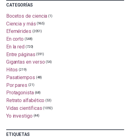
CATEGORÍAS
Bocetos de ciencia
(1)
Ciencia y más
(965)
Efemérides
(2051)
En corto
(548)
En la red
(720)
Entre páginas
(591)
Gigantas en verso
(54)
Hitos
(219)
Pasatiempos
(48)
Por pares
(21)
Protagonista
(68)
Retrato alfabético
(53)
Vidas científicas
(1092)
Yo investigo
(44)
ETIQUETAS