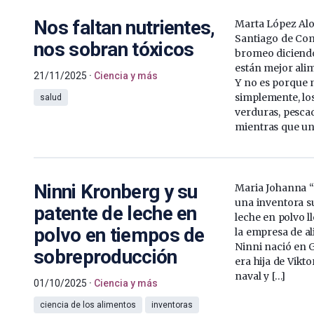
Nos faltan nutrientes,
Marta López Alo
Santiago de Com
nos sobran tóxicos
bromeo diciend
están mejor alim
21/11/2025
Ciencia y más
Y no es porque n
simplemente, lo
salud
verduras, pesca
mientras que un
Ninni Kronberg y su
Maria Johanna 
una inventora s
patente de leche en
leche en polvo l
polvo en tiempos de
la empresa de a
Ninni nació en G
sobreproducción
era hija de Vikt
naval y […]
01/10/2025
Ciencia y más
ciencia de los alimentos
inventoras