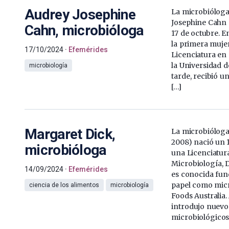
Audrey Josephine
La microbióloga
Josephine Cahn 
Cahn, microbióloga
17 de octubre. E
la primera muje
17/10/2024
Efemérides
Licenciatura en
la Universidad 
microbiología
tarde, recibió u
[…]
Margaret Dick,
La microbióloga
2008) nació un 
microbióloga
una Licenciatura
Microbiología, D
14/09/2024
Efemérides
es conocida fu
papel como micr
ciencia de los alimentos
microbiología
Foods Australia. 
introdujo nuev
microbiológicos