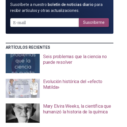
SUSCRÍBETE
Suscríbete a nuestro
boletín de noticias diario
para
POR
recibir artículos y otras actualizaciones.
E-
MAIL
Suscribirme
ARTÍCULOS RECIENTES
Seis problemas que la ciencia no
puede resolver
Evolución histórica del «efecto
Matilda»
Mary Elvira Weeks, la científica que
humanizó la historia de la química