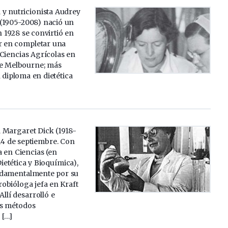
 y nutricionista Audrey
(1905-2008) nació un
n 1928 se convirtió en
r en completar una
 Ciencias Agrícolas en
de Melbourne; más
n diploma en dietética
 Margaret Dick (1918-
14 de septiembre. Con
 en Ciencias (en
ietética y Bioquímica),
ndamentalmente por su
obióloga jefa en Kraft
Allí desarrolló e
os métodos
 […]