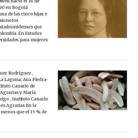
dwell nació el 18 de
90 en Bogotá
una de las cinco hijas e
isioneros
estadounidenses que
olombia. En Estados
ersidades para mujeres
uez Rodríguez ,
La Laguna; Ana Piedra-
tituto Canario de
 Agrarias y María
igo , Instituto Canario
es Agrarias En la
a menos que el 15 % de