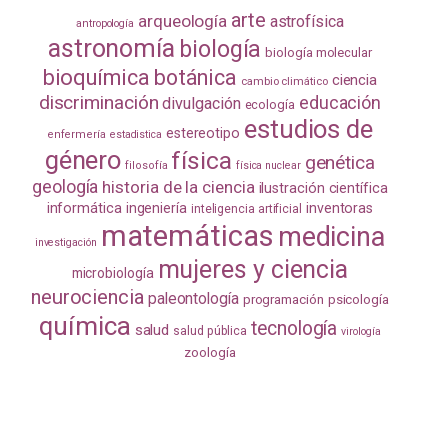
arte
arqueología
astrofísica
antropología
astronomía
biología
biología molecular
bioquímica
botánica
ciencia
cambio climático
discriminación
educación
divulgación
ecología
estudios de
estereotipo
enfermería
estadistica
género
física
genética
filosofía
física nuclear
geología
historia de la ciencia
ilustración científica
informática
ingeniería
inventoras
inteligencia artificial
matemáticas
medicina
investigación
mujeres y ciencia
microbiología
neurociencia
paleontología
programación
psicología
química
tecnología
salud
salud pública
virología
zoología