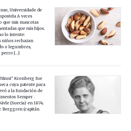
nso, Universidade de
postela A veces
o que mis mascotas
entadas que mis hijos.
o lo intente:
s niños rechazan
do o legumbres,
 perro […]
“Ninni” Kronberg fue
ueca cuya patente para
levó a la fundación de
limentos Semper .
ävle (Suecia) en 1874;
or Berggren (capitán