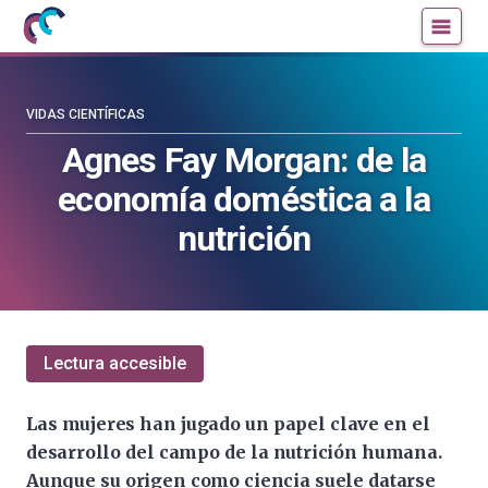
Mujeres
Un
con
blog
ciencia
de
—
la
VIDAS CIENTÍFICAS
Cátedra
Cátedra
Agnes Fay Morgan: de la
de
de
economía doméstica a la
Cultura
Cultura
Científica
Científica
nutrición
de
de
la
la
UPV/EHU
UPV/EHU
Lectura accesible
Las mujeres han jugado un papel clave en el
desarrollo del campo de la nutrición humana.
Aunque su origen como ciencia suele datarse