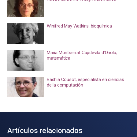
Winifred May Watkins, bioquímica
María Montserrat Capdevila d’Oriola,
matemática
Radhia Cousot, especialista en ciencias
de la computación
Artículos relacionados