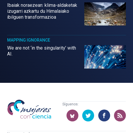
Ibaiak noraezean: klima-aldaketak
izugarri azkartu du Himalaiako
ibilguen transformazioa
MAPPING IGNORANCE
We are not ‘in the singularity’ with
AI.
Mujeres
Síguenos:
con
ciencia