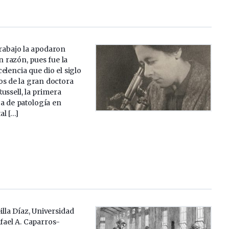
trabajo la apodaron
n razón, pues fue la
elencia que dio el siglo
s de la gran doctora
ussell, la primera
a de patología en
al […]
lla Díaz, Universidad
fael A. Caparros-