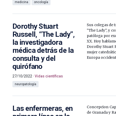
medicina
oncología
Dorothy Stuart
Sus colegas de 
“The Lady”, y co
Russell, “The Lady”,
patóloga por exc
la investigadora
XX. Hoy hablamo
Dorothy Stuart R
médica detrás de la
mujer catedrátic
consulta y del
Europa occident
quirófano
27/10/2022
Vidas científicas
neuropatología
Las enfermeras, en
Concepcion Capi
de Granada y Ra