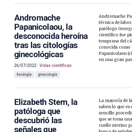
Andromache
Andromache Pap
técnica de labora
Papanicolaou, la
patólogo George
desconocida heroína
científico fue p
temprana del cá
tras las citologías
conocida como 
ginecológicas
Papanicolaou (ci
en una gran part
26/07/2022
Vidas científicas
fisiología
ginecología
Elizabeth Stern, la
La mayoría de l
saben lo que es 
patóloga que
sencillo proced
descubrió las
que se toma una
cuello uterino p
señales que
busca de señale