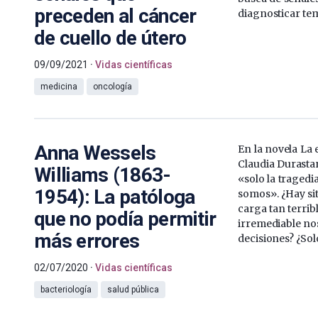
preceden al cáncer
diagnosticar t
de cuello de útero
09/09/2021
Vidas científicas
medicina
oncología
Anna Wessels
En la novela La e
Claudia Durasta
Williams (1863-
«solo la tragedi
1954): La patóloga
somos». ¿Hay si
carga tan terri
que no podía permitir
irremediable no
más errores
decisiones? ¿Solo
02/07/2020
Vidas científicas
bacteriología
salud pública