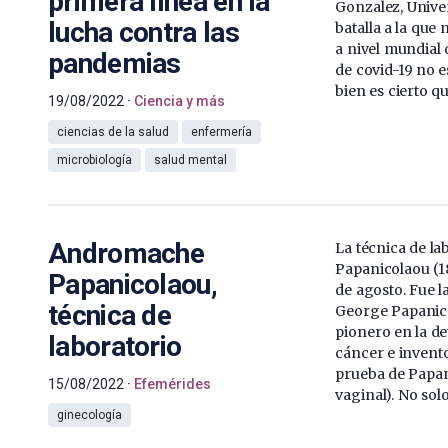
primera línea en la
Gonzalez, Unive
lucha contra las
batalla a la qu
a nivel mundial
pandemias
de covid-19 no e
bien es cierto q
19/08/2022
Ciencia y más
ciencias de la salud
enfermería
microbiología
salud mental
Andromache
La técnica de l
Papanicolaou (1
Papanicolaou,
de agosto. Fue l
técnica de
George Papanico
pionero en la d
laboratorio
cáncer e invent
prueba de Papan
15/08/2022
Efemérides
vaginal). No solo
ginecología