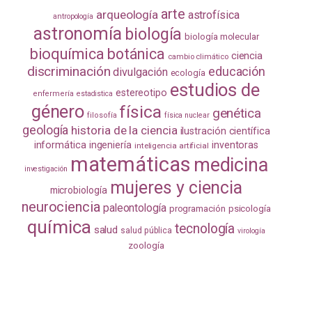
arte
arqueología
astrofísica
antropología
astronomía
biología
biología molecular
bioquímica
botánica
ciencia
cambio climático
discriminación
educación
divulgación
ecología
estudios de
estereotipo
enfermería
estadistica
género
física
genética
filosofía
física nuclear
geología
historia de la ciencia
ilustración científica
informática
ingeniería
inventoras
inteligencia artificial
matemáticas
medicina
investigación
mujeres y ciencia
microbiología
neurociencia
paleontología
programación
psicología
química
tecnología
salud
salud pública
virología
zoología