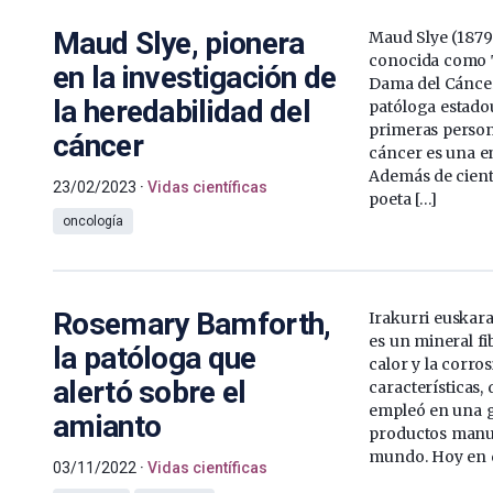
Maud Slye, pionera
Maud Slye (1879
conocida como 
en la investigación de
Dama del Cáncer
la heredabilidad del
patóloga estado
primeras person
cáncer
cáncer es una e
Además de cientí
23/02/2023
Vidas científicas
poeta […]
oncología
Rosemary Bamforth,
Irakurri euskara
es un mineral fi
la patóloga que
calor y la corro
alertó sobre el
características,
empleó en una g
amianto
productos manuf
mundo. Hoy en d
03/11/2022
Vidas científicas