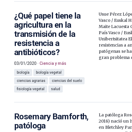
¿Qué papel tiene la
Usue Pérez Lópe
Vasco / Euskal H
agricultura en la
Maite Lacuesta C
transmisión de la
País Vasco / Eus
Unibertsitatea 
resistencia a
resistencias a an
antibióticos?
patógenas se ha
gran problema d
03/01/2020
Ciencia y más
biología
biología vegetal
ciencias agrarias
ciencias del suelo
fisiología vegetal
salud
Rosemary Bamforth,
La patóloga Ro
2018) nació un 1
patóloga
en Bletchley Pa