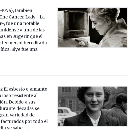
-1954), también
The Cancer Lady –La
–, fue una notable
unidense y una de las
as en sugerir que el
nfermedad hereditaria.
fica, Slye fue una
z El asbesto o amianto
broso resistente al
sión. Debido a sus
 durante décadas se
ran variedad de
acturados por todo el
ía se sabe […]