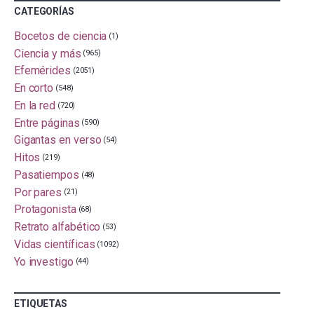
CATEGORÍAS
Bocetos de ciencia
(1)
Ciencia y más
(965)
Efemérides
(2051)
En corto
(548)
En la red
(720)
Entre páginas
(590)
Gigantas en verso
(54)
Hitos
(219)
Pasatiempos
(48)
Por pares
(21)
Protagonista
(68)
Retrato alfabético
(53)
Vidas científicas
(1092)
Yo investigo
(44)
ETIQUETAS