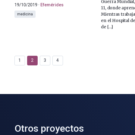
Guerra Mundial,
19/10/2019
Efemérides
11, donde apren
Mientras trabaj
medicina
en el Hospital d
de […]
1
2
3
4
Otros proyectos