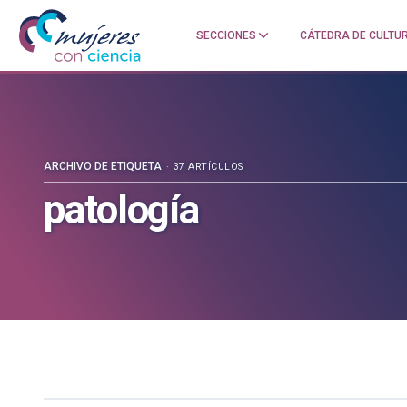
SECCIONES
CÁTEDRA DE CULTUR
Mujeres
Un
con
blog
ciencia
de
—
la
Cátedra
Cátedra
de
de
ARCHIVO DE ETIQUETA
37 ARTÍCULOS
Cultura
Cultura
patología
Científica
Científica
de
de
la
la
UPV/EHU
UPV/EHU