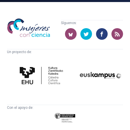
Mujeres
Síguenos:
con
ciencia
Un proyecto de:
Cátedra
Euskampus
de
Fundazioa
Cultura
Científica
Con el apoyo de:
Eusko
Jaurlaritza
-