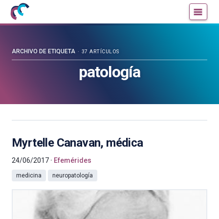
Mujeres
Un
con
blog
ciencia
de
—
la
ARCHIVO DE ETIQUETA
37 ARTÍCULOS
Cátedra
Cátedra
patología
de
de
Cultura
Cultura
Científica
Científica
de
de
la
la
UPV/EHU
UPV/EHU
Myrtelle Canavan, médica
24/06/2017
Efemérides
medicina
neuropatología