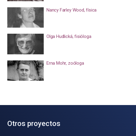
Nancy Farley Wood, física
Olga Hudlická, fisióloga
Erna Mohr, zoóloga
Otros proyectos