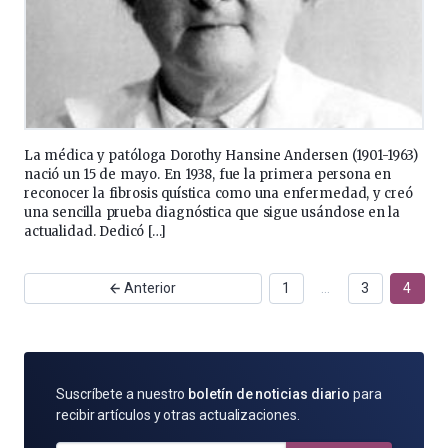
La médica y patóloga Dorothy Hansine Andersen (1901-1963)
nació un 15 de mayo. En 1938, fue la primera persona en
reconocer la fibrosis quística como una enfermedad, y creó
una sencilla prueba diagnóstica que sigue usándose en la
actualidad. Dedicó […]
Anterior
1
…
3
4
SUSCRÍBETE
Suscríbete a nuestro
boletín de noticias diario
para
POR
recibir artículos y otras actualizaciones.
E-