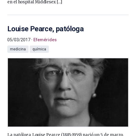
en el hospital Middlesex […]
Louise Pearce, patóloga
05/03/2017
Efemérides
medicina
química
La patóloga Louise Pearce (1885-1959) nació un 5 de marzo.