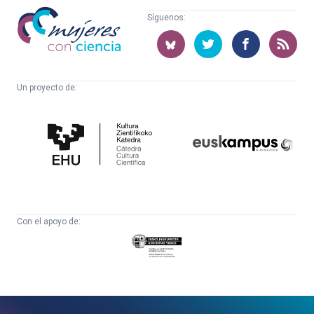
Mujeres
Síguenos:
con
ciencia
Un proyecto de:
Cátedra
Euskampus
de
Fundazioa
Cultura
Científica
Con el apoyo de:
Eusko
Jaurlaritza
-
Zientzia,
Unibertsitate