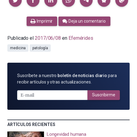
Imprimir
Deja un comentario
Publicado el
2017/06/08
en
Efemérides
medicina
patología
SUSCRÍBETE
Suscríbete a nuestro
boletín de noticias diario
para
POR
recibir artículos y otras actualizaciones.
E-
MAIL
Suscribirme
ARTÍCULOS RECIENTES
Longevidad humana