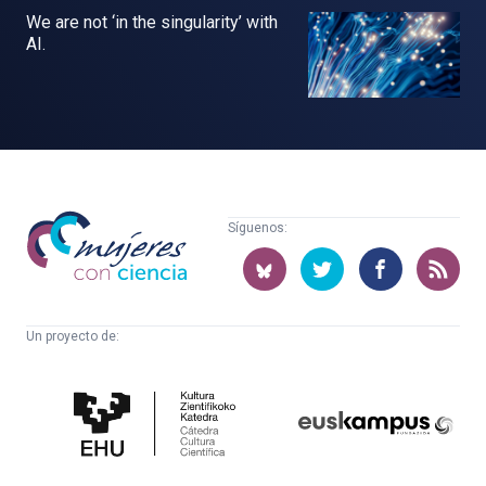
We are not ‘in the singularity’ with
AI.
Mujeres
Síguenos:
con
ciencia
Un proyecto de:
Cátedra
Euskampus
de
Fundazioa
Cultura
Científica