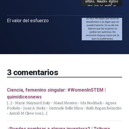
El valor del esfuerzo
3
comentarios
Ciencia, femenino singular: #WomenInSTEM |
quimidicesnews
[…] • Marie Maynard Daly • Maud Menten • Ida Noddack • Agnes
Pockels • Joan A. Steitz • Gertrude Belle Elion • Ruth Rogan Benerito
• Astrid M Cleve von […]
¿Puedes nombrar a alguna inventora? | Tribuna