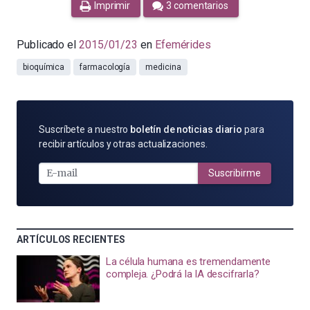
Imprimir
3 comentarios
Publicado el
2015/01/23
en
Efemérides
bioquímica
farmacología
medicina
SUSCRÍBETE
Suscríbete a nuestro
boletín de noticias diario
para
POR
recibir artículos y otras actualizaciones.
E-
MAIL
Suscribirme
ARTÍCULOS RECIENTES
La célula humana es tremendamente
compleja. ¿Podrá la IA descifrarla?