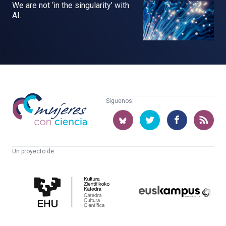
We are not ‘in the singularity’ with
AI.
Mujeres
Síguenos:
con
ciencia
Un proyecto de:
Cátedra
Euskampus
de
Fundazioa
Cultura
Científica