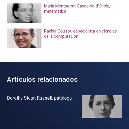
María Montserrat Capdevila d’Oriola,
matemática
Radhia Cousot, especialista en ciencias
de la computación
Artículos relacionados
Dorothy Stuart Russell, patóloga