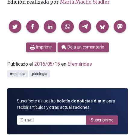
Edición realizada por
Marta Macho Stadler
Compartir
Imprimir
Deja un comentario
Publicado el
2016/05/15
en
Efemérides
medicina
patología
SUSCRÍBETE
Suscríbete a nuestro
boletín de noticias diario
para
POR
recibir artículos y otras actualizaciones.
E-
MAIL
Suscribirme