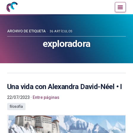
Mujeres
Un
con
blog
ciencia
de
—
la
ARCHIVO DE ETIQUETA
36 ARTÍCULOS
Cátedra
Cátedra
exploradora
de
de
Cultura
Cultura
Científica
Científica
de
de
la
la
UPV/EHU
UPV/EHU
Una vida con Alexandra David-Néel • I
22/07/2023
Entre páginas
filosofía