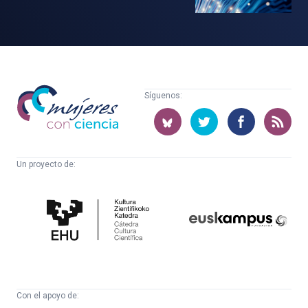
Mujeres
Síguenos:
con
ciencia
Un proyecto de:
Cátedra
Euskampus
de
Fundazioa
Cultura
Científica
Con el apoyo de: