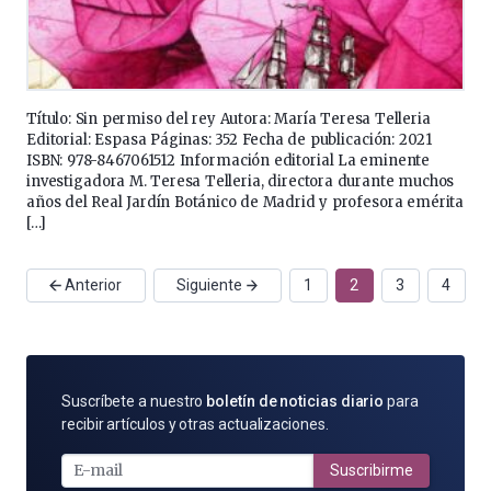
Título: Sin permiso del rey Autora: María Teresa Telleria
Editorial: Espasa Páginas: 352 Fecha de publicación: 2021
ISBN: 978-8467061512 Información editorial La eminente
investigadora M. Teresa Telleria, directora durante muchos
años del Real Jardín Botánico de Madrid y profesora emérita
[…]
Anterior
Siguiente
1
2
3
4
SUSCRÍBETE
Suscríbete a nuestro
boletín de noticias diario
para
POR
recibir artículos y otras actualizaciones.
E-
MAIL
Suscribirme