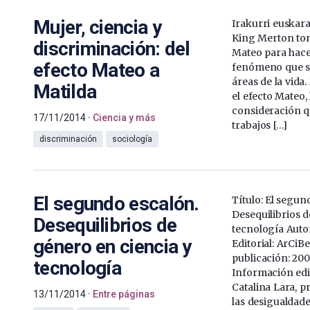
Mujer, ciencia y
Irakurri euskara
King Merton tom
discriminación: del
Mateo para hace
efecto Mateo a
fenómeno que s
áreas de la vida
Matilda
el efecto Mateo,
consideración q
17/11/2014
Ciencia y más
trabajos […]
discriminación
sociología
El segundo escalón.
Título: El segun
Desequilibrios d
Desequilibrios de
tecnología Autor
género en ciencia y
Editorial: ArCiB
publicación: 20
tecnología
Información edit
Catalina Lara, p
13/11/2014
Entre páginas
las desigualdad