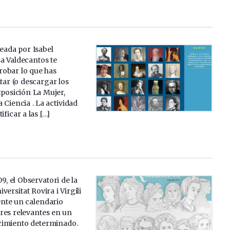
reada por Isabel
a Valdecantos te
obar lo que has
itar (o descargar los
xposición La Mujer,
 Ciencia . La actividad
ificar a las […]
9, el Observatori de la
iversitat Rovira i Virgili
nte un calendario
res relevantes en un
cimiento determinado.