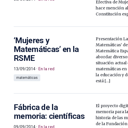
Efectiva de Muj
hace mención al 
Constitución es
‘Mujeres y
Presentación La
Matemáticas’ de
Matemáticas’ en la
Matemática Esp
RSME
abordar diversos
situación actual
matemáticas en 
13/09/2014
En la red
la educación y de
matemáticas
está […]
Fábrica de la
El proyecto digit
memoria para la
memoria: científicas
historia de las m
de la Fundación
09/09/2014
En la red