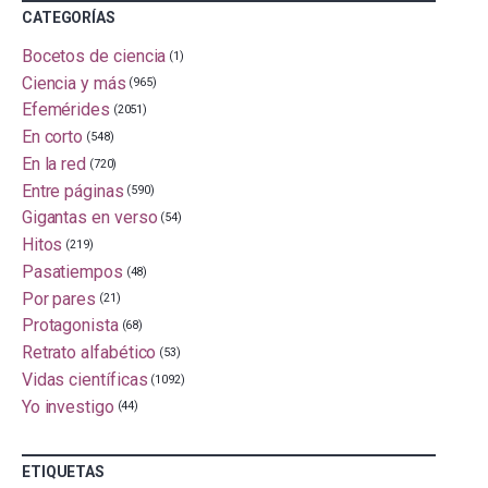
CATEGORÍAS
Bocetos de ciencia
(1)
Ciencia y más
(965)
Efemérides
(2051)
En corto
(548)
En la red
(720)
Entre páginas
(590)
Gigantas en verso
(54)
Hitos
(219)
Pasatiempos
(48)
Por pares
(21)
Protagonista
(68)
Retrato alfabético
(53)
Vidas científicas
(1092)
Yo investigo
(44)
ETIQUETAS