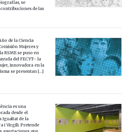
iografías, se
 contribuciones de las
Año de la Ciencia
 Comisión Mujeres y
la RSME se puso en
ayuda del FECYT– la
ujer, innovadora en la
misma se presentan […]
iència es una
orada desde el
 Igualtat de la
a i Virgili. Pretende
es aportaciones que