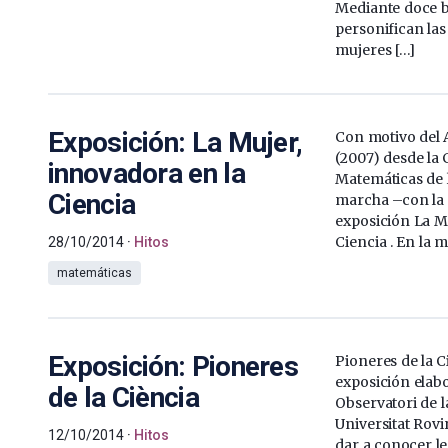
Mediante doce b
personifican las
mujeres […]
Exposición: La Mujer,
Con motivo del 
(2007) desde la
innovadora en la
Matemáticas de 
Ciencia
marcha –con la 
exposición La M
Ciencia . En la 
28/10/2014
Hitos
matemáticas
Exposición: Pioneres
Pioneres de la C
exposición elab
de la Ciència
Observatori de la
Universitat Rovir
12/10/2014
Hitos
dar a conocer l