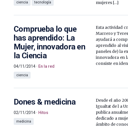
mujeres […]
ciencia
tecnología
Comprueba lo que
Esta actividad c
Marrero y Teres
has aprendido: La
ayudará a compr
Mujer, innovadora en
aprendido al vis
paneles de) la e
la Ciencia
innovadora en la
consiste en ident
04/11/2014
En la red
ciencia
Dones & medicina
Desde el año 200
Igualtat de l a Un
publica anualme
02/11/2014
Hitos
dedicado a muje
medicina
ámbito de cono