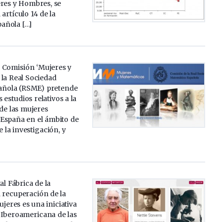
eres y Hombres, se
artículo 14 de la
pañola […]
 Comisión ‘Mujeres y
 la Real Sociedad
añola (RSME) pretende
 estudios relativos a la
 de las mujeres
España en el ámbito de
 la investigación, y
al Fábrica de la
 recuperación de la
ujeres es una iniciativa
 Iberoamericana de las