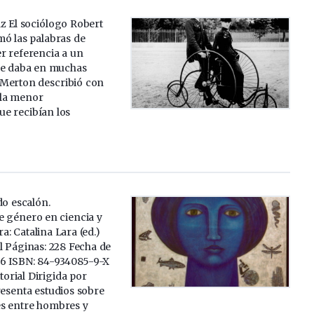
z El sociólogo Robert
ó las palabras de
r referencia a un
e daba en muchas
. Merton describió con
 la menor
ue recibían los
do escalón.
e género en ciencia y
a: Catalina Lara (ed.)
el Páginas: 228 Fecha de
06 ISBN: 84-934085-9-X
orial Dirigida por
resenta estudios sobre
es entre hombres y