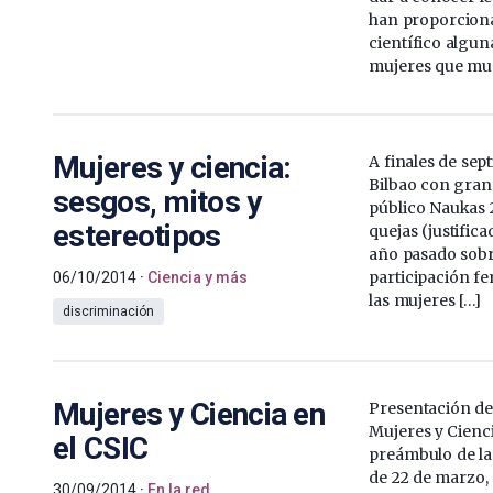
han proporcion
científico algun
mujeres que muc
Mujeres y ciencia:
A finales de sep
Bilbao con gran 
sesgos, mitos y
público Naukas 20
estereotipos
quejas (justifica
año pasado sobr
participación fe
06/10/2014
Ciencia y más
las mujeres […]
discriminación
Mujeres y Ciencia en
Presentación de
Mujeres y Cienci
el CSIC
preámbulo de la
de 22 de marzo, 
30/09/2014
En la red