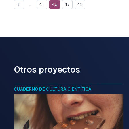
1
…
41
42
43
44
Otros proyectos
CUADERNO DE CULTURA CIENTÍFICA