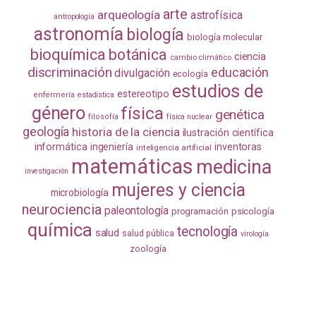
arte
arqueología
astrofísica
antropología
astronomía
biología
biología molecular
bioquímica
botánica
ciencia
cambio climático
discriminación
educación
divulgación
ecología
estudios de
estereotipo
enfermería
estadistica
género
física
genética
filosofía
física nuclear
geología
historia de la ciencia
ilustración científica
informática
ingeniería
inventoras
inteligencia artificial
matemáticas
medicina
investigación
mujeres y ciencia
microbiología
neurociencia
paleontología
programación
psicología
química
tecnología
salud
salud pública
virología
zoología