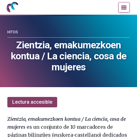
Mujeres
Un
con
blog
ciencia
de
—
la
HITOS
Cátedra
Cátedra
Zientzia, emakumezkoen
de
de
kontua / La ciencia, cosa de
Cultura
Cultura
Científica
Científica
mujeres
de
de
la
la
UPV/EHU
UPV/EHU
Lectura accesible
Zientzia, emakumezkoen kontua / La ciencia, cosa de
mujeres
es un conjunto de 10 marcadores de
páginas bilingües (euskera-castellano) dedicados