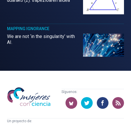
udarako (2): trapezioaren aldea
MAPPING IGNORANCE
We are not ‘in the singularity’ with
AI.
Mujeres
Síguenos:
con
ciencia
Un proyecto de:
Cátedra
Euskampus