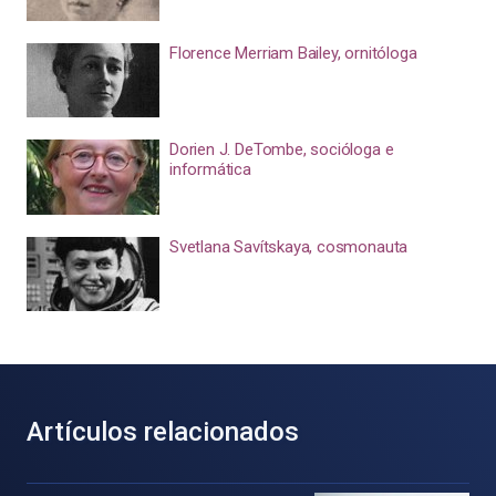
Florence Merriam Bailey, ornitóloga
Dorien J. DeTombe, socióloga e
informática
Svetlana Savítskaya, cosmonauta
Artículos relacionados