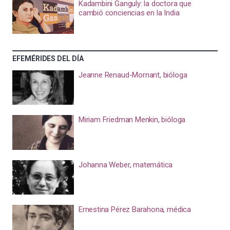
Kadambini Ganguly: la doctora que
cambió conciencias en la India
EFEMÉRIDES DEL DÍA
Jeanne Renaud-Mornant, bióloga
Miriam Friedman Menkin, bióloga
Johanna Weber, matemática
Ernestina Pérez Barahona, médica