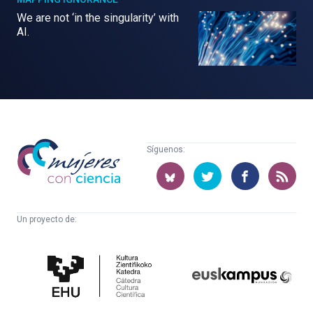
We are not ‘in the singularity’ with
AI.
Mujeres
Síguenos:
con
ciencia
Un proyecto de:
Cátedra
Euskampus
de
Fundazioa
Cultura
Científica