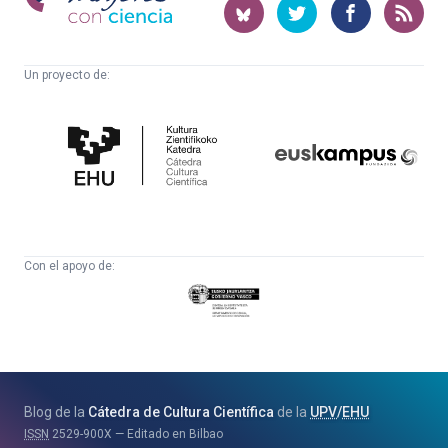
ciencia
Un proyecto de:
Cátedra
Euskampus
de
Fundazioa
Cultura
Científica
Con el apoyo de:
Eusko
Jaurlaritza
-
Zientzia,
Unibertsitate
Blog de la
Cátedra de Cultura Científica
de la
UPV
/
EHU
eta
ISSN
2529-900X
Editado en Bilbao
Berrikuntza