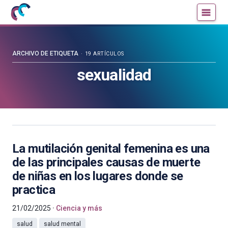
Mujeres
Un
con
blog
ciencia
de
—
la
ARCHIVO DE ETIQUETA
19 ARTÍCULOS
Cátedra
Cátedra
sexualidad
de
de
Cultura
Cultura
Científica
Científica
de
de
la
la
UPV/EHU
UPV/EHU
La mutilación genital femenina es una
de las principales causas de muerte
de niñas en los lugares donde se
practica
21/02/2025
Ciencia y más
salud
salud mental