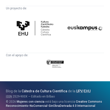
Un proyecto de:
Cátedra
Euskampus
de
Fundazioa
Cultura
Científica
Con el apoyo de:
Eusko
Jaurlaritza
-
Zientzia,
Unibertsitate
Blog de la
Cátedra de Cultura Científica
de la
UPV
/
EHU
eta
ISSN
2529-900X
Editado en Bilbao
Berrikuntza
2026
Mujeres con ciencia
está bajo una licencia
Creative Commons
Saila
Reconocimiento-NoComercial-SinObraDerivada 4.0 Internacional