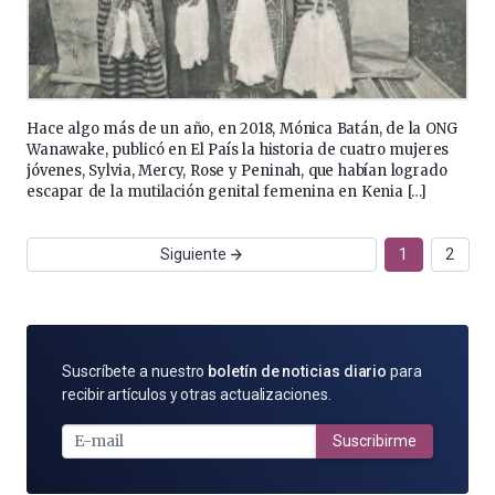
Hace algo más de un año, en 2018, Mónica Batán, de la ONG
Wanawake, publicó en El País la historia de cuatro mujeres
jóvenes, Sylvia, Mercy, Rose y Peninah, que habían logrado
escapar de la mutilación genital femenina en Kenia […]
Siguiente
1
2
SUSCRÍBETE
Suscríbete a nuestro
boletín de noticias diario
para
POR
recibir artículos y otras actualizaciones.
E-
MAIL
Suscribirme