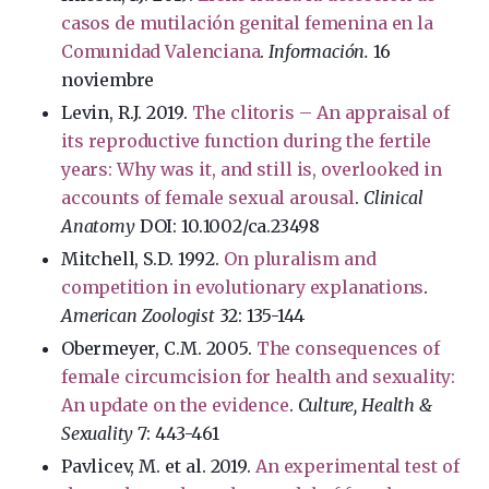
casos de mutilación genital femenina en la
Comunidad Valenciana
.
Información.
16
noviembre
Levin, R.J. 2019.
The clitoris – An appraisal of
its reproductive function during the fertile
years: Why was it, and still is, overlooked in
accounts of female sexual arousal
.
Clinical
Anatomy
DOI: 10.1002/ca.23498
Mitchell, S.D. 1992.
On pluralism and
competition in evolutionary explanations
.
American Zoologist
32: 135-144
Obermeyer, C.M. 2005.
The consequences of
female circumcision for health and sexuality:
An update on the evidence
.
Culture, Health &
Sexuality
7: 443-461
Pavlicev, M. et al. 2019.
An experimental test of