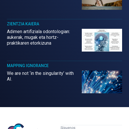
ZIENTZIA KAIERA
Adimen artifiziala odontologian:
aukerak, mugak eta hortz-
praktikaren etorkizuna
MAPPING IGNORANCE
We are not ‘in the singularity’ with
AI.
Mujeres
Síguenos: