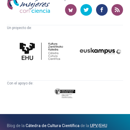
con
ciencia
Un proyecto de:
Cátedra
Euskampus
de
Fundazioa
Cultura
Científica
Con el apoyo de:
Eusko
Jaurlaritza
-
Zientzia,
Unibertsitate
Blog de la
Cátedra de Cultura Científica
de la
UPV
/
EHU
eta