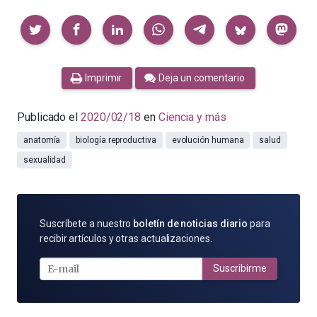
Compartir
Imprimir
Deja un comentario
Publicado el
2020/02/18
en
Ciencia y más
anatomía
biología reproductiva
evolución humana
salud
sexualidad
SUSCRÍBETE
Suscríbete a nuestro
boletín de noticias diario
para
POR
recibir artículos y otras actualizaciones.
E-
MAIL
Suscribirme