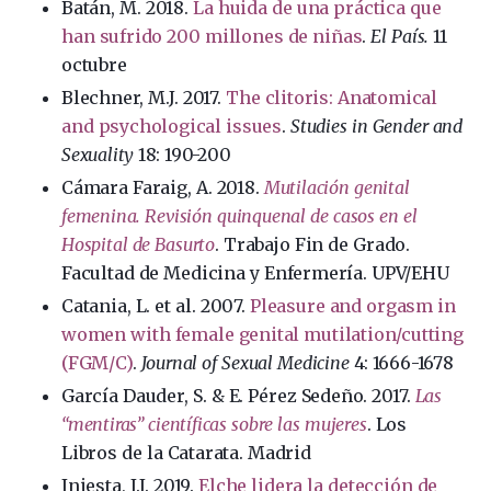
Batán, M. 2018.
La huida de una práctica que
han sufrido 200 millones de niñas
.
El País.
11
octubre
Blechner, M.J. 2017.
The clitoris: Anatomical
and psychological issues
.
Studies in Gender and
Sexuality
18: 190-200
Cámara Faraig, A. 2018.
Mutilación genital
femenina. Revisión quinquenal de casos en el
Hospital de Basurto
. Trabajo Fin de Grado.
Facultad de Medicina y Enfermería. UPV/EHU
Catania, L. et al. 2007.
Pleasure and orgasm in
women with female genital mutilation/cutting
(FGM/C)
.
Journal of Sexual Medicine
4: 1666-1678
García Dauder, S. & E. Pérez Sedeño. 2017.
Las
“mentiras” científicas sobre las mujeres
. Los
Libros de la Catarata. Madrid
Iniesta, I.J. 2019.
Elche lidera la detección de