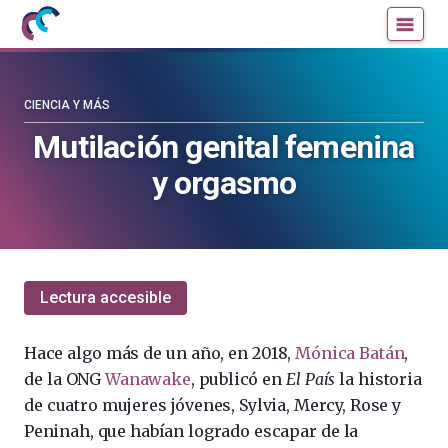
Mujeres
Un
con
blog
ciencia
de
—
la
CIENCIA Y MÁS
Cátedra
Cátedra
Mutilación genital femenina
de
de
y orgasmo
Cultura
Cultura
Científica
Científica
de
de
la
la
UPV/EHU
UPV/EHU
Lectura accesible
Hace algo más de un año, en 2018,
Mónica Batán
,
de la ONG
Wanawake
, publicó en
El País
la historia
de cuatro mujeres jóvenes, Sylvia, Mercy, Rose y
Peninah, que habían logrado escapar de la