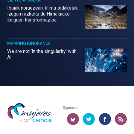
Ibaiak noraezean: klima-aldaketak
izugarri azkartu du Himalaiako
ibilguen transformazioa
MAPPING IGNORANCE
We are not ‘in the singularity’ with
AI.
Mujeres
Síguenos:
con
ciencia