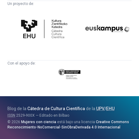
Un proyecto de:
Cátedra
Euskampus
de
Fundazioa
Cultura
Científica
Con el apoyo de:
Eusko
Jaurlaritza
-
Zientzia,
Unibertsitate
Blog de la
Cátedra de Cultura Científica
de la
UPV
/
EHU
eta
ISSN
2529-900X
Editado en Bilbao
Berrikuntza
2026
Mujeres con ciencia
está bajo una licencia
Creative Commons
Saila
Reconocimiento-NoComercial-SinObraDerivada 4.0 Internacional