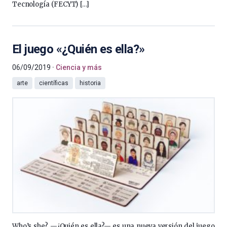
Tecnología (FECYT) […]
El juego «¿Quién es ella?»
06/09/2019
Ciencia y más
arte
científicas
historia
Who’s she? —¿Quién es ella?— es una nueva versión del juego