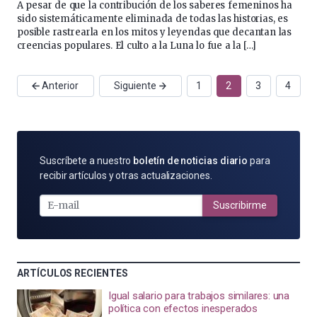
A pesar de que la contribución de los saberes femeninos ha
sido sistemáticamente eliminada de todas las historias, es
posible rastrearla en los mitos y leyendas que decantan las
creencias populares. El culto a la Luna lo fue a la […]
Anterior
Siguiente
1
2
3
4
SUSCRÍBETE
Suscríbete a nuestro
boletín de noticias diario
para
POR
recibir artículos y otras actualizaciones.
E-
MAIL
Suscribirme
ARTÍCULOS RECIENTES
Igual salario para trabajos similares: una
política con efectos inesperados