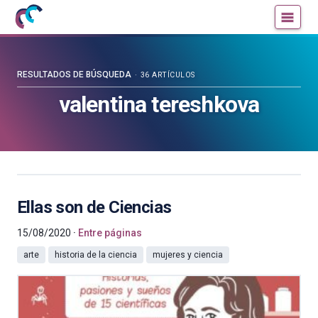
Mujeres
Un
con
blog
ciencia
de
—
la
RESULTADOS DE BÚSQUEDA
36 ARTÍCULOS
Cátedra
Cátedra
valentina tereshkova
de
de
Cultura
Cultura
Científica
Científica
de
de
la
la
UPV/EHU
UPV/EHU
Ellas son de Ciencias
15/08/2020
Entre páginas
arte
historia de la ciencia
mujeres y ciencia