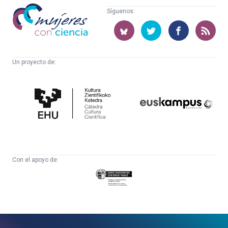
Mujeres
Síguenos:
con
ciencia
Un proyecto de:
Cátedra
Euskampus
de
Fundazioa
Cultura
Científica
Con el apoyo de:
Eusko
Jaurlaritza
-
Zientzia,
Unibertsitate