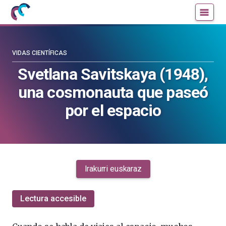
Mujeres
Un
con
blog
ciencia
de
—
la
VIDAS CIENTÍFICAS
Cátedra
Cátedra
Svetlana Savitskaya (1948),
de
de
una cosmonauta que paseó
Cultura
Cultura
Científica
Científica
por el espacio
de
de
la
la
UPV/EHU
UPV/EHU
Irakurri euskaraz
Lectura accesible