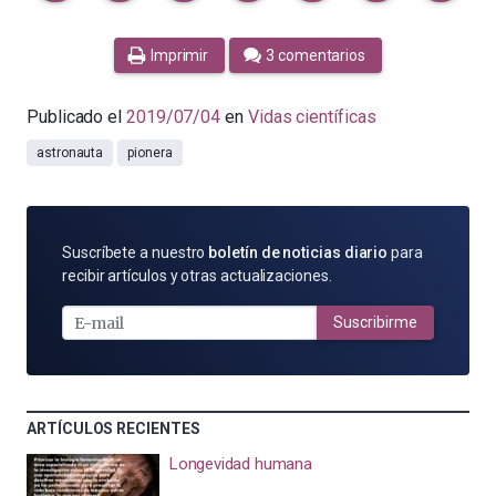
Imprimir
3 comentarios
Publicado el
2019/07/04
en
Vidas científicas
astronauta
pionera
SUSCRÍBETE
Suscríbete a nuestro
boletín de noticias diario
para
POR
recibir artículos y otras actualizaciones.
E-
MAIL
Suscribirme
ARTÍCULOS RECIENTES
Longevidad humana